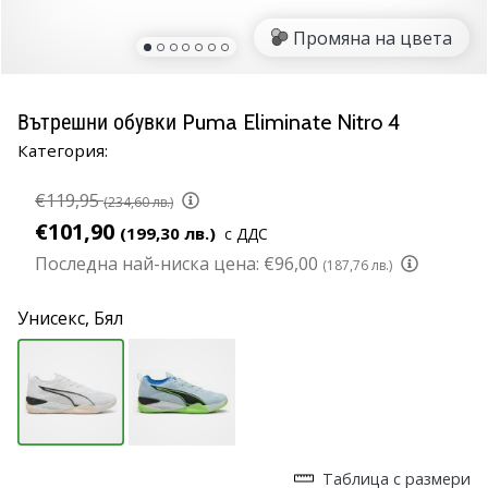
марка
Промяна на цвета
Имате
ли
същата
Вътрешни обувки Puma Eliminate Nitro 4
страст
Категория:
като
нас?
€119,95
Присъединете
(234,60 лв.)
се
€101,90
(199,30 лв.)
с ДДС
като
Последна най-ниска цена:
€96,00
(187,76 лв.)
амбасадор
на
Унисекс,
Бял
марката.
11. 8. 2022
•
1 мин. четене
Партньорска
Таблица с размери