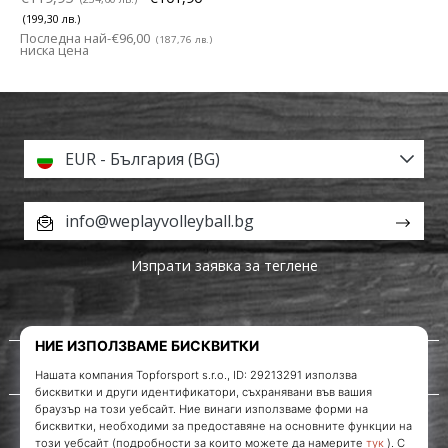
(199,30 лв.)
Последна най-
€96,00
(187,76 лв.)
ниска цена
EUR - България (BG)
info@weplayvolleyball.bg
Изпрати заявка за теглене
За нас
Обслужване на клиенти