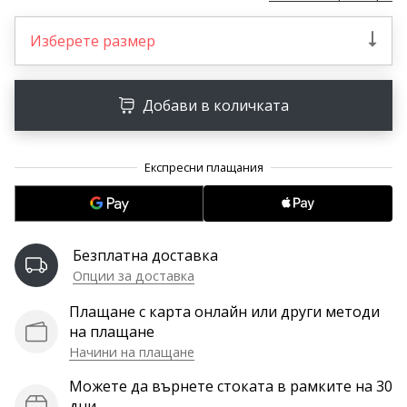
програма
WeplayVolleyball
Изберете размер
Имате
ли
собствен
Добави в количката
уебсайт,
блог,
Facebook
страница
или
дискусионен
форум?
Безплатна доставка
Накарайте
Опции за доставка
ги
да
Плащане с карта онлайн или други методи
генерират
на плащане
приходи.
Начини на плащане
…
Можете да върнете стоката в рамките на 30
дни