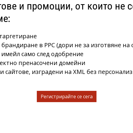
ове и промоции, от които не с
ме:
 таргетиранe
 брандиране в PPC (дори не за изготвяне на 
 имейл само след одобрение
ректно пренасочени домейни
и сайтове, изградени на XML без персонали
Регистрирайте се сега