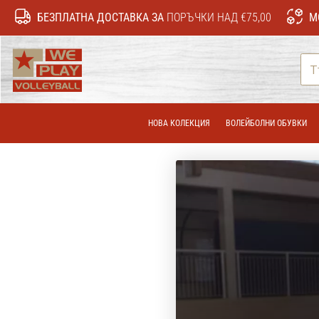
БЕЗПЛАТНА ДОСТАВКА ЗА
ПОРЪЧКИ НАД €75,00
М
WePlayVolleyball.bg
НОВА КОЛЕКЦИЯ
ВОЛЕЙБОЛНИ ОБУВКИ