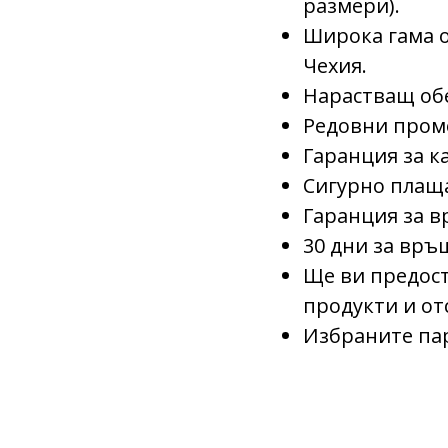
размери).
Широка гама о
Чехия.
Нарастващ об
Редовни пром
Гаранция за к
Сигурно плащан
Гаранция за в
30 дни за връ
Ще ви предост
продукти и отс
Избраните пар