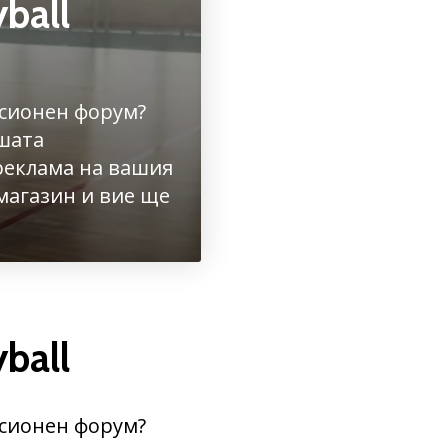
ball
усионен форум?
ашата
 реклама на вашия
магазин и вие ще
ball
усионен форум?