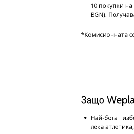
10 покупки на
BGN). Получав
*Комисионната се
Защо Weplay
Най-богат избо
лека атлетика