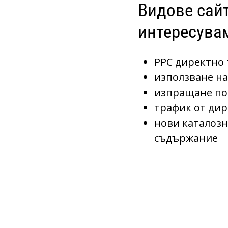
Видове сайт
интересува
PPC директнo
използване на
изпращане по
трафик от ди
нови каталозн
съдържание