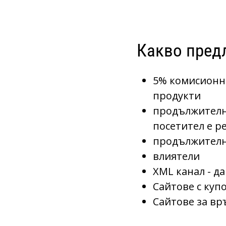
Какво пред
5% комисионна
продукти
продължително
посетител е р
продължително
влиятели
XML канал - да
Сайтове с куп
Сайтове за вр