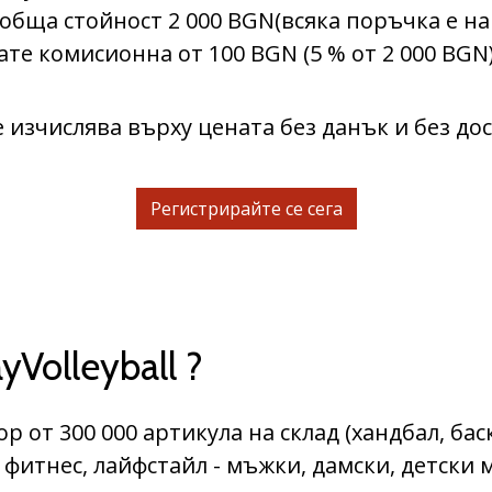
 обща стойност 2 000 BGN(всяка поръчка е на
ате комисионна от 100 BGN (5 % от 2 000 BGN)
 изчислява върху цената без данък и без до
Регистрирайте се сега
Volleyball ?
р от 300 000 артикула на склад (хандбал, бас
, фитнес, лайфстайл - мъжки, дамски, детски 