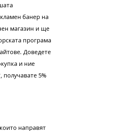
ашата
екламен банер на
нен магазин и ще
орската програма
сайтове. Доведете
окупка и ние
, получавате 5%
 които направят