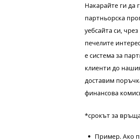
Накарайте ги да 
партньорска прог
уебсайта си, чре
печелите интере
е система за пар
клиенти до нашия
доставим поръчка
финансова комис
*срокът за връща
Пример. Ако п