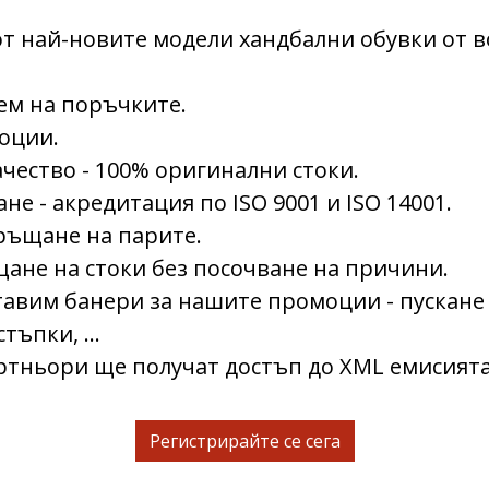
т най-новите модели хандбални обувки от 
ем на поръчките.
оции.
ачество - 100% оригинални стоки.
е - акредитация по ISO 9001 и ISO 14001.
ръщане на парите.
щане на стоки без посочване на причини.
авим банери за нашите промоции - пускане
тъпки, ...
тньори ще получат достъп до XML емисията
Регистрирайте се сега