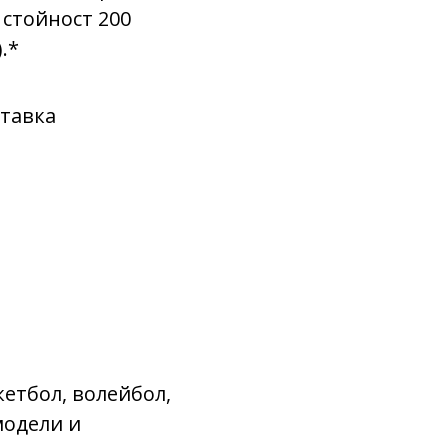
 стойност 200
.*
ставка
кетбол, волейбол,
модели и