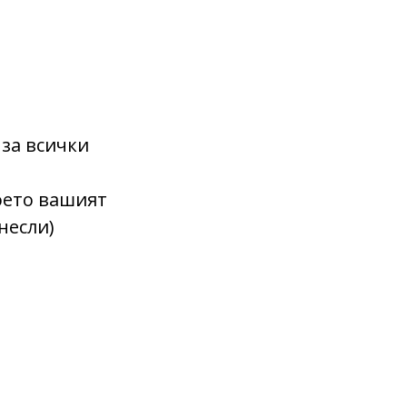
 за всички
оето вашият
несли)