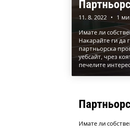
Партньорс
11. 8. 2022
•
1 ми
Имате ли собстве
Накарайте ги да 
партньорска прог
уебсайт, чрез ко
печелите интерес
Партньорс
Имате ли собстве