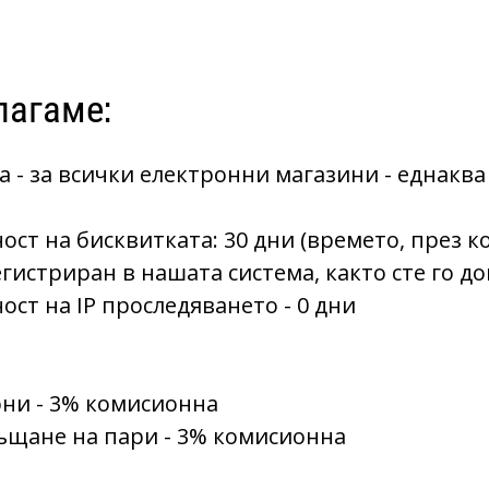
лагаме:
 - за всички електронни магазини - еднаква
ст на бисквитката: 30 дни (времето, през к
егистриран в нашата система, както сте го до
ст на IP проследяването - 0 дни
они - 3% комисионна
ъщане на пари - 3% комисионна