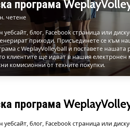
ка програма WeplayVolley
н. четене
н уебсайт, блог, Facebook страница или диск
генерират приходи. Присъединете се към н
рама с WeplayVolleyball и поставете нашата
ято клиентите ще идват в нашия електронен 
ни комисионни от техните покупки.
ка програма WeplayVolley
н уебсайт, блог, Facebook страница или диск