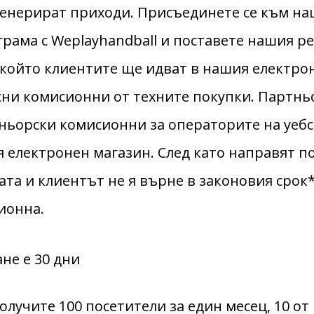
генерират приходи. Присъединете се към н
рама с Weplayhandball и поставете нашия р
з който клиентите ще идват в нашия електро
сни комисионни от техните покупки. Партнь
тньорски комисионни за операторите на уеб
 електронен магазин. След като направят п
та и клиентът не я върне в законовия срок*
ионна.
не е 30 дни
олучите 100 посетители за един месец, 10 от