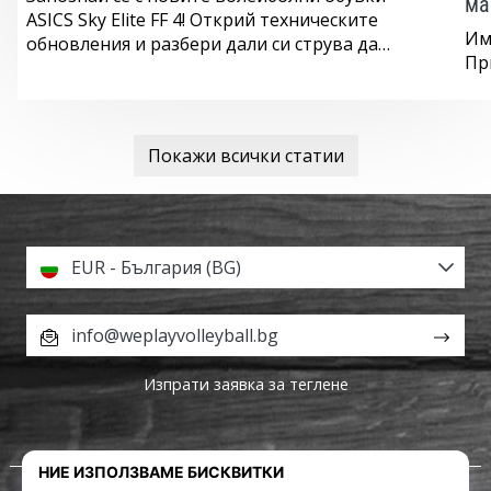
ма
ASICS Sky Elite FF 4! Открий техническите
Им
обновления и разбери дали си струва да…
Пр
Покажи всички статии
EUR - България (BG)
info@weplayvolleyball.bg
Изпрати заявка за теглене