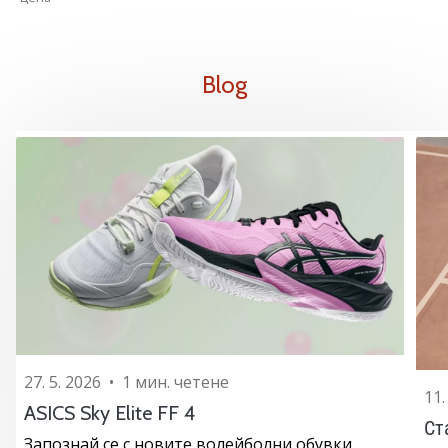
Blog
27. 5. 2026
•
1 мин. четене
11.
ASICS Sky Elite FF 4
Ст
Запознай се с новите волейболни обувки