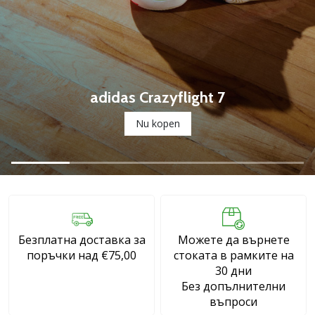
марка
Имате
ли
същата
страст
adidas Crazyflight 7
като
нас?
Nu kopen
Присъединете
се
като
амбасадор
на
марката.
Безплатна доставка за
Можете да върнете
11. 8. 2022
поръчки над €75,00
стоката в рамките на
•
30 дни
1 мин. четене
Без допълнителни
въпроси
Партньорска