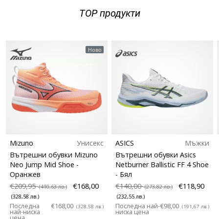
TOP продукти
Покажи
всички
статии
Ново
Mizuno
Унисекс
ASICS
Мъжки
Вътрешни обувки Mizuno
Вътрешни обувки Asics
Neo Jump Mid Shoe
-
Netburner Ballistic FF 4 Shoe
Оранжев
- Бял
€209,95
€168,00
€140,00
€118,90
(410,63 лв.)
(273,82 лв.)
(328,58 лв.)
(232,55 лв.)
Последна
€168,00
Последна най-
€98,00
(328,58 лв.)
(191,67 лв.)
най-ниска
ниска цена
цена