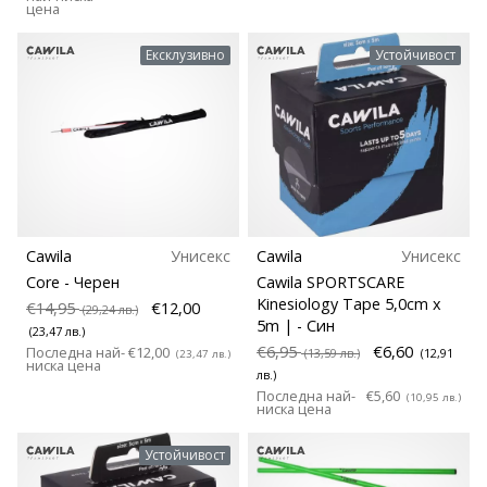
цена
Ексклузивно
Устойчивост
Cawila
Унисекс
Cawila
Унисекс
Core
- Черен
Cawila SPORTSCARE
Kinesiology Tape 5,0cm x
€14,95
€12,00
(29,24 лв.)
5m |
- Син
(23,47 лв.)
€6,95
€6,60
Последна най-
€12,00
(13,59 лв.)
(12,91
(23,47 лв.)
ниска цена
лв.)
Последна най-
€5,60
(10,95 лв.)
ниска цена
Устойчивост