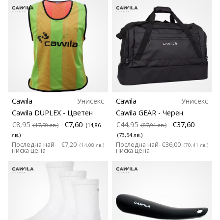
Cawila
Унисекс
Cawila
Унисекс
Cawila DUPLEX
- Цветен
Cawila GEAR
- Черен
€8,95
€7,60
€44,95
€37,60
(17,50 лв.)
(14,86
(87,91 лв.)
лв.)
(73,54 лв.)
Последна най-
€7,20
Последна най-
€36,00
(14,08 лв.)
(70,41 лв.)
ниска цена
ниска цена