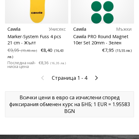
Cawila
Унисекс
Cawila
Мъжки
Marker-System Fuss 4 pcs
Cawila PRO Round Magnet
21 cm
- Жълт
10er Set 20mm
- Зелен
€9,95
€8,40
€7,95
(19,46 лв.)
(16,43
(15,55 лв.)
лв.)
Последна най-
€8,36
(16,35 лв.)
ниска цена
Предишни
След
Страница 1 - 4
Всички цени в евро са изчислени според
фиксирания обменен курс на БНБ;
1 EUR = 1.95583
BGN