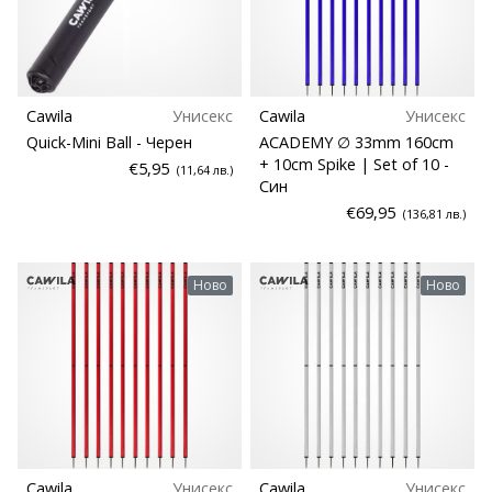
програма
Тегло (гр)
WeplayVolleyball
Имате
ли
Cawila
Унисекс
Cawila
Унисекс
собствен
Quick-Mini Ball
- Черен
ACADEMY ∅ 33mm 160cm
уебсайт,
+ 10cm Spike | Set of 10
-
блог,
€5,95
(11,64 лв.)
Син
Facebook
€69,95
(136,81 лв.)
страница
или
дискусионен
Ново
Ново
форум?
Накарайте
ги
да
генерират
приходи.
…
Cawila
Унисекс
Cawila
Унисекс