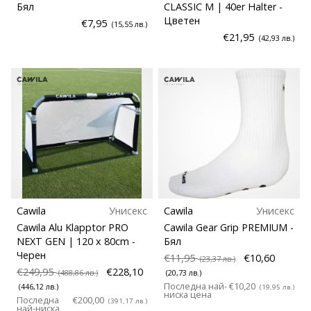
Бял
CLASSIC M | 40er Halter
-
Цветен
€7,95
(15,55 лв.)
€21,95
(42,93 лв.)
Cawila
Унисекс
Cawila
Унисекс
Cawila Alu Klapptor PRO
Cawila Gear Grip PREMIUM
-
NEXT GEN | 120 x 80cm
-
Бял
Черен
€11,95
€10,60
(23,37 лв.)
€249,95
€228,10
(488,86 лв.)
(20,73 лв.)
Последна най-
€10,20
(446,12 лв.)
(19,95 лв.)
ниска цена
Последна
€200,00
(391,17 лв.)
най-ниска