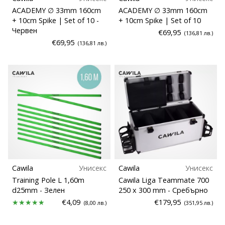
ACADEMY ∅ 33mm 160cm
ACADEMY ∅ 33mm 160cm
Покажи
+ 10cm Spike | Set of 10
-
+ 10cm Spike | Set of 10
всички
Червен
€69,95
(136,81 лв.)
статии
€69,95
(136,81 лв.)
Cawila
Унисекс
Cawila
Унисекс
Training Pole L 1,60m
Cawila Liga Teammate 700
d25mm
- Зелен
250 x 300 mm
- Сребърно
€4,09
€179,95
(8,00 лв.)
(351,95 лв.)