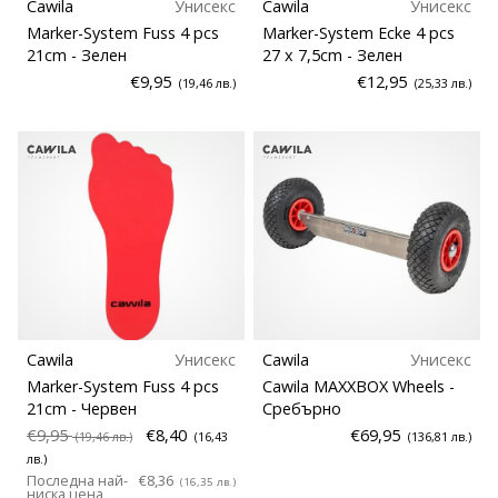
Cawila
Унисекс
Cawila
Унисекс
Marker-System Fuss 4 pcs
Marker-System Ecke 4 pcs
21cm
- Зелен
27 x 7,5cm
- Зелен
€9,95
€12,95
(19,46 лв.)
(25,33 лв.)
Cawila
Унисекс
Cawila
Унисекс
Marker-System Fuss 4 pcs
Cawila MAXXBOX Wheels
-
21cm
- Червен
Сребърно
€9,95
€8,40
€69,95
(19,46 лв.)
(16,43
(136,81 лв.)
лв.)
Последна най-
€8,36
(16,35 лв.)
ниска цена