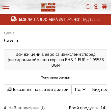
4!
Filtr
Открий
Търси
колич
техническите
WePlayVolleyball.bg
обновления
БЕЗПЛАТНА ДОСТАВКА ЗА
ПОРЪЧКИ НАД €75,00
Търсене
и
Пол
разбери
Покажи продуктите
Cawila
дали
Cawila
Вид продукт
си
струва
да…
Всички цени в евро са изчислени според
Подробен вид продукт
фиксирания обменен курс на БНБ;
1 EUR = 1.95583
BGN
11. 8. 2022
Цена
•
1 мин. четене
цвят
Станете
Показване на всички филтри
Пол
Вид прод
амбасадор
Размер
на
нашата
Най-популярни
Брой продукти: 141
волейболна