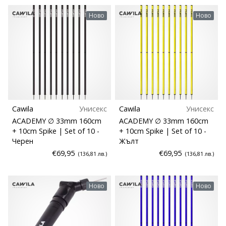
Клубни продажби
марка
Ново
Ново
Имате
Колекция
ли
същата
страст
Дисциплина
като
нас?
Кройка
Присъединете
се
Cawila
Унисекс
Cawila
Унисекс
като
Спецификации
ACADEMY ∅ 33mm 160cm
ACADEMY ∅ 33mm 160cm
амбасадор
+ 10cm Spike | Set of 10
-
+ 10cm Spike | Set of 10
-
на
Черен
Жълт
Игрище
марката.
€69,95
€69,95
(136,81 лв.)
(136,81 лв.)
Спорт
11. 8. 2022
Ново
Ново
•
1 мин. четене
Устойчиви
Партньорска