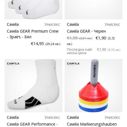
Cawila
Унисекс
Cawila
Унисекс
Cawila GEAR Premium Crew
Cawila GEAR
- Черен
- 3pairs
- Бял
€1,95
€1,90
(3,81 лв.)
(3,72
€14,95
(29,24 лв.)
лв.)
Последна най-
€1,90
(3,72 лв.)
ниска цена
Cawila
Унисекс
Cawila
Унисекс
Cawila GEAR Performance
-
Cawila Markierungshauben