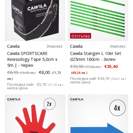
Отстъпка
Cawila
Унисекс
Cawila
Унисекс
Cawila SPORTSCARE
Cawila Stangen L 10er Set
Kinesiology Tape 5,0cm x
d25mm 160cm
- Зелен
5m |
- Черен
€39,50
€35,40
(77,26 лв.)
€6,95
€6,00
(13,59 лв.)
(11,73
(69,24 лв.)
Последна най-
€36,10
лв.)
(70,61 лв.)
ниска цена
Последна най-
€5,70
(11,15 лв.)
ниска цена