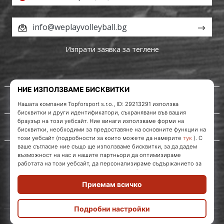
info@weplayvolleyball.bg
Изпрати заявка за теглене
За нас
Обслужване на клиенти
WePlayVolleyball.bg
© 2010 – 2026
WePlayVolleyball.bg