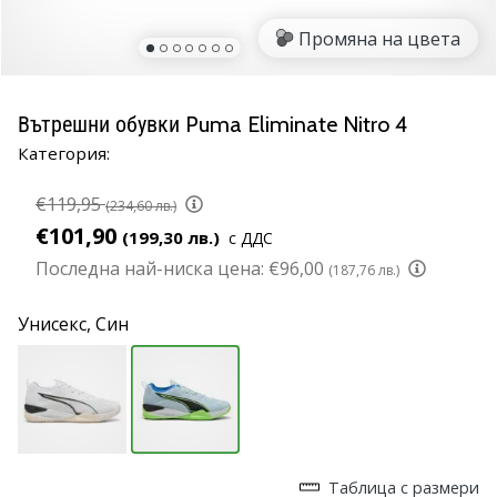
марка
Промяна на цвета
Имате
ли
същата
Вътрешни обувки Puma Eliminate Nitro 4
страст
Категория:
като
нас?
€119,95
Присъединете
(234,60 лв.)
се
€101,90
(199,30 лв.)
с ДДС
като
Последна най-ниска цена:
€96,00
(187,76 лв.)
амбасадор
на
Унисекс,
Син
марката.
11. 8. 2022
•
1 мин. четене
Партньорска
Таблица с размери