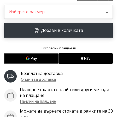
програма
WeplayVolleyball
Изберете размер
Имате
ли
собствен
Добави в количката
уебсайт,
блог,
Facebook
страница
или
дискусионен
форум?
Безплатна доставка
Накарайте
Опции за доставка
ги
да
Плащане с карта онлайн или други методи
генерират
на плащане
приходи.
Начини на плащане
…
Можете да върнете стоката в рамките на 30
дни