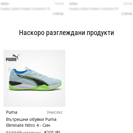
Наскоро разглеждани продукти
Puma
Унисекс
Вътрешни обувки Puma
Eliminate Nitro 4
- Син
€119,95
€101,90
(234,60 лв.)