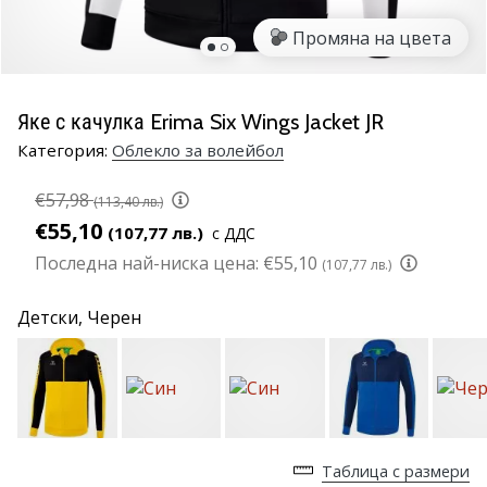
марка
Промяна на цвета
Имате
ли
същата
Яке с качулка Erima Six Wings Jacket JR
страст
Категория:
Облекло за волейбол
като
нас?
€57,98
Присъединете
(113,40 лв.)
се
€55,10
(107,77 лв.)
с ДДС
като
Последна най-ниска цена:
€55,10
(107,77 лв.)
амбасадор
на
Детски,
Черен
марката.
11. 8. 2022
•
1 мин. четене
Таблица с размери
Партньорска