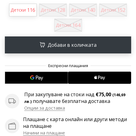
програма
116
128
140
152
Детски
Детски
Детски
Детски
WeplayVolleyball
Имате
164
Детски
ли
собствен
уебсайт,
Добави в количката
блог,
Facebook
страница
или
дискусионен
форум?
Накарайте
ги
При закупуване на стоки над
€75,00
(146,69
да
получавате безплатна доставка
лв.)
генерират
Опции за доставка
приходи.
Плащане с карта онлайн или други методи
…
на плащане
Начини на плащане