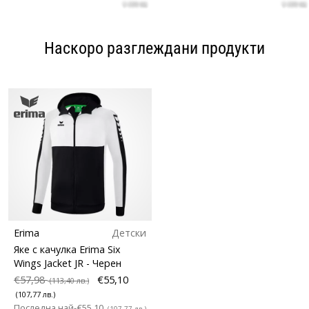
Наскоро разглеждани продукти
Erima
Детски
Яке с качулка Erima Six
Wings Jacket JR
- Черен
€57,98
€55,10
(113,40 лв.)
(107,77 лв.)
Последна най-
€55,10
(107,77 лв.)