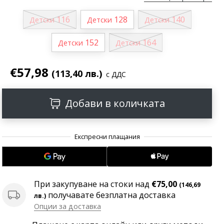
116
128
140
Детски
Детски
Детски
152
164
Детски
Детски
€57,98
(113,40 лв.)
с ДДС
Добави в количката
При закупуване на стоки над
€75,00
(146,69
получавате безплатна доставка
лв.)
Опции за доставка