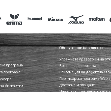
128 152
Обслужване на клиенти
Упражнете правото си на отк
ска програма
Връщане на поръчка
ка програма
Рекламация на дефектна сто
Партньорска програма WeplayV
ариера
Доставка и плащане
за бисквитки
Намерете правилния размер
условия
Контакт
Често задавани въпроси
Политика за поверителност