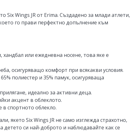
о Six Wings JR от Erima. Създадено за млади атлети,
, което го прави перфектно допълнение към
л, хандбал или ежедневна носене, това яке е
еба, осигуряващо комфорт при всякакви условия.
т 65% полиестер и 35% памук, осигуряваща
 прилягане, идеално за активни деца.
яйки акцент в облеклото.
е в спортното облекло.
и, якето Six Wings JR не само изглежда страхотно,
на детето си най-доброто и наблюдавайте как се