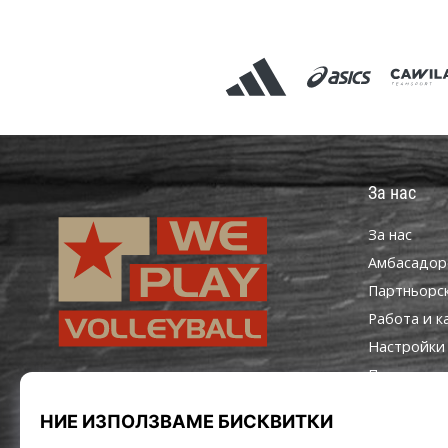
За нас
За нас
Aмбасадор
Партньорс
Работа и к
Настройки 
Правила и 
WePlayVolleyball.bg