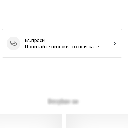
E
Въпроси
Въпроси
Попитайте ни каквото поискате