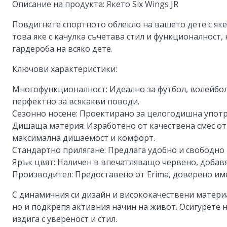
Описание на продукта: Якето Six Wings JR
Повдигнете спортното облекло на вашето дете с якет
това яке с качулка съчетава стил и функционалност
гардероба на всяко дете.
Ключови характеристики:
Многофункционалност
: Идеално за футбол, волейбо
перфектно за всякакви поводи.
Сезонно носене
: Проектирано за целогодишна употр
Дишаща материя
: Изработено от качествена смес о
максимална дишаемост и комфорт.
Стандартно прилягане
: Предлага удобно и свободно
Ярък цвят
: Наличен в впечатляващо червено, добав
Производител
: Предоставено от Erima, доверено им
С динамичния си дизайн и висококачествени материал
но и подкрепя активния начин на живот. Осигурете 
издига с увереност и стил.