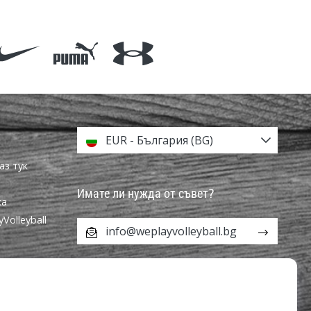
EUR - България (BG)
аз тук
Имате ли нужда от съвет?
ка
olleyball
info@weplayvolleyball.bg