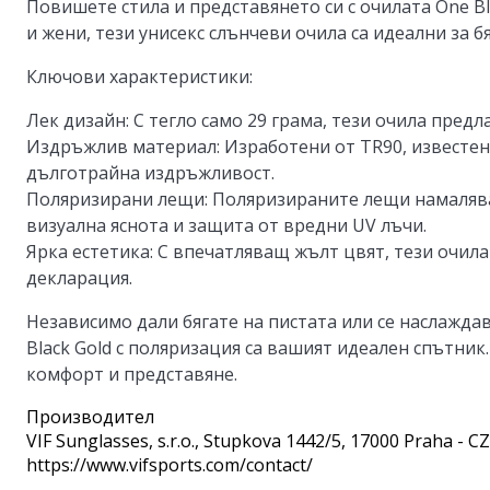
Повишете стила и представянето си с очилата One Bl
и жени, тези унисекс слънчеви очила са идеални за 
Ключови характеристики:
Лек дизайн:
С тегло само 29 грама, тези очила пред
Издръжлив материал:
Изработени от TR90, известен
дълготрайна издръжливост.
Поляризирани лещи:
Поляризираните лещи намалява
визуална яснота и защита от вредни UV лъчи.
Ярка естетика:
С впечатляващ жълт цвят, тези очила
декларация.
Независимо дали бягате на пистата или се наслажда
Black Gold с поляризация са вашият идеален спътни
комфорт и представяне.
Производител
VIF Sunglasses, s.r.o.
, Stupkova 1442/5, 17000 Praha - CZ
https://www.vifsports.com/contact/