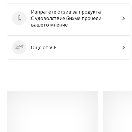
Изпратете отзив за продукта
С удоволствие бихме прочели
Изпратете отзив за продукта
вашето мнение
Още от VIF
VIF