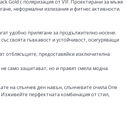
ack Gold с поляризация от VIF. Проектирани за мъже
бягане, неформални излизания и фитнес активности.
лагат удобно прилягане за продължително носене.
 със своята гъвкавост и устойчивост, осигуряващи
т отблясъците, предоставяйки изключителна
 не само защитават, но и правят смела модна
вате на слънчев ден навън, слънчевите очила One
к. Изживейте перфектната комбинация от стил,