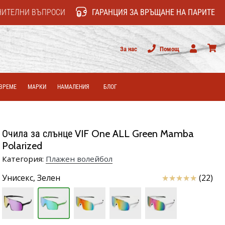
НИТЕЛНИ ВЪПРОСИ
ГАРАНЦИЯ ЗА ВРЪЩАНЕ НА ПАРИТЕ
За нас
Помощ
Потребител
колич
ВРЕМЕ
МАРКИ
НАМАЛЕНИЯ
БЛОГ
Очила за слънце VIF One ALL Green Mamba
Polarized
Категория:
Плажен волейбол
Отзиви
Унисекс,
Зелен
(22)