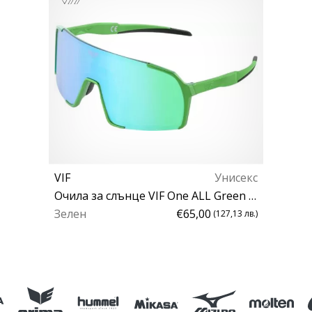
VIF
Унисекс
Очила за слънце VIF One ALL Green Mamba Polarized
Зелен
€65,00
(127,13 лв.)
Универсален размер