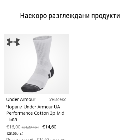
Наскоро разглеждани продукти
Under Armour
Унисекс
Чорапи Under Armour UA
Performance Cotton 3p Mid
- Бял
€16,00
€14,60
(31,29 лв.)
(28,56 лв.)
Последна най-
€14,60
(28,56 лв.)