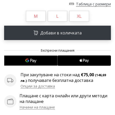
програма
Таблица с размери
WeplayVolleyball
M
L
XL
Имате
ли
собствен
Добави в количката
уебсайт,
блог,
Facebook
страница
или
дискусионен
форум?
Накарайте
При закупуване на стоки над
€75,00
(146,69
ги
получавате безплатна доставка
лв.)
да
Опции за доставка
генерират
Плащане с карта онлайн или други методи
приходи.
на плащане
…
Начини на плащане