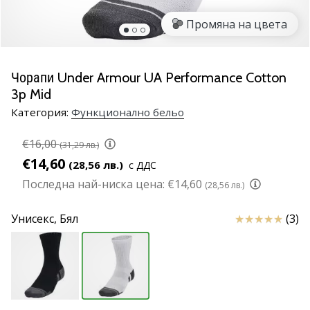
марка
Промяна на цвета
Имате
ли
същата
Чорапи Under Armour UA Performance Cotton
страст
3p Mid
като
нас?
Категория:
Функционално бельо
Присъединете
се
€16,00
(31,29 лв.)
като
€14,60
(28,56 лв.)
с ДДС
амбасадор
Последна най-ниска цена:
€14,60
(28,56 лв.)
на
марката.
Отзиви
Унисекс,
Бял
(3)
11. 8. 2022
•
1 мин. четене
Партньорска