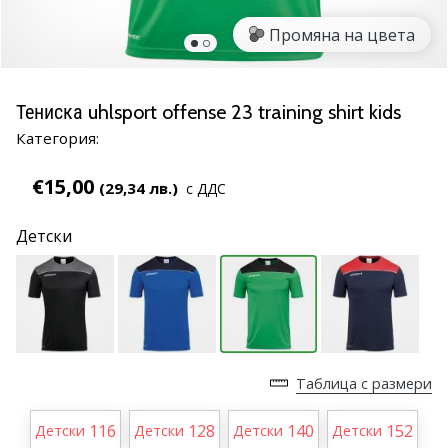
марка
Промяна на цвета
Имате
ли
същата
Тениска uhlsport offense 23 training shirt kids
страст
Категория:
като
нас?
€15,00
Присъединете
(29,34 лв.)
с ДДС
се
като
Детски
амбасадор
на
марката.
11. 8. 2022
•
Таблица с размери
1 мин. четене
116
128
140
152
Детски
Детски
Детски
Детски
Партньорска