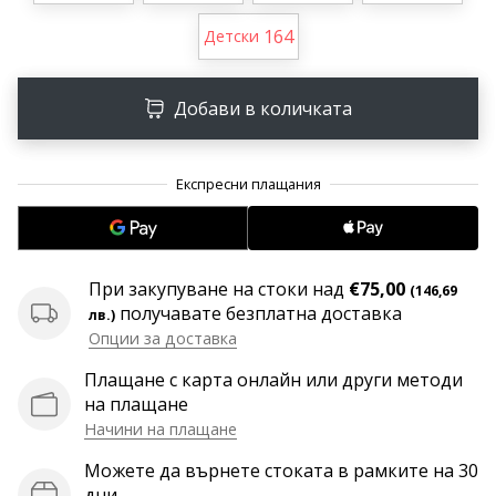
програма
164
Детски
WeplayVolleyball
Имате
ли
Добави в количката
собствен
уебсайт,
блог,
Facebook
страница
или
дискусионен
При закупуване на стоки над
€75,00
(146,69
форум?
получавате безплатна доставка
лв.)
Накарайте
Опции за доставка
ги
да
Плащане с карта онлайн или други методи
генерират
на плащане
приходи.
Начини на плащане
…
Можете да върнете стоката в рамките на 30
дни