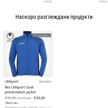
Наскоро разглеждани продукти
Устойчивост
Uhlsport
Мъжки
Яке Uhlsport Goal
presentation jacket
€59,90
€30,00
(117,15 лв.)
(58,67 лв.)
Последна най-
€30,00
(58,67 лв.)