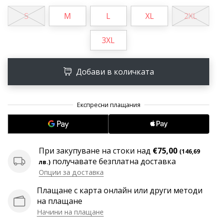
програма
S
M
L
XL
2XL
WeplayVolleyball
Имате
3XL
ли
собствен
уебсайт,
Добави в количката
блог,
Facebook
страница
или
дискусионен
форум?
Накарайте
ги
При закупуване на стоки над
€75,00
(146,69
да
получавате безплатна доставка
лв.)
генерират
Опции за доставка
приходи.
Плащане с карта онлайн или други методи
…
на плащане
Начини на плащане