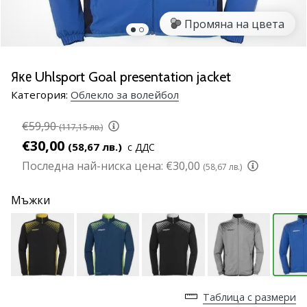
марка
Промяна на цвета
Имате
ли
същата
Яке Uhlsport Goal presentation jacket
страст
Категория:
Облекло за волейбол
като
нас?
€59,90
Присъединете
(117,15 лв.)
се
€30,00
(58,67 лв.)
с ДДС
като
Последна най-ниска цена:
€30,00
(58,67 лв.)
амбасадор
на
Мъжки
марката.
11. 8. 2022
•
1 мин. четене
Таблица с размери
Партньорска