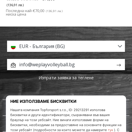
(136,91 лв.)
Последна най-
€70,00
(136,91 лв.)
ниска цена
EUR - България (BG)
info@weplayvolleyball.bg
Изпрати заявка за теглене
За нас
Обслужване на клиенти