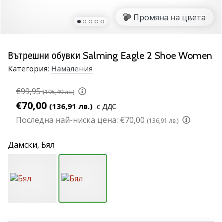
марка
Промяна на цвета
Имате
ли
същата
Вътрешни обувки Salming Eagle 2 Shoe Women
страст
Категория:
Намаления
като
нас?
€99,95
Присъединете
(195,49 лв.)
се
€70,00
(136,91 лв.)
с ДДС
като
Последна най-ниска цена:
€70,00
(136,91 лв.)
амбасадор
на
Дамски,
Бял
марката.
11. 8. 2022
•
1 мин. четене
Партньорска