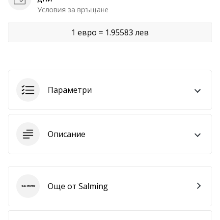
Условия за връщане
Покажи
всички
1 евро = 1.95583 лев
статии
Параметри
Описание
Още от Salming
Salming