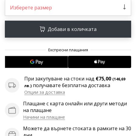
програма
Изберете размер
WeplayVolleyball
Имате
ли
Добави в количката
собствен
уебсайт,
блог,
Facebook
страница
или
дискусионен
При закупуване на стоки над
€75,00
(146,69
форум?
получавате безплатна доставка
лв.)
Накарайте
Опции за доставка
ги
да
Плащане с карта онлайн или други методи
генерират
на плащане
приходи.
Начини на плащане
…
Можете да върнете стоката в рамките на 30
дни