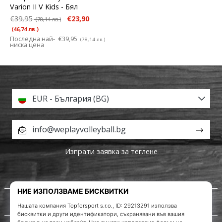
Varion II V Kids
- Бял
€39,95
€23,90
(78,14 лв.)
(46,74 лв.)
Последна най-
€39,95
(78,14 лв.)
ниска цена
EUR - България (BG)
info@weplayvolleyball.bg
Изпрати заявка за теглене
За нас