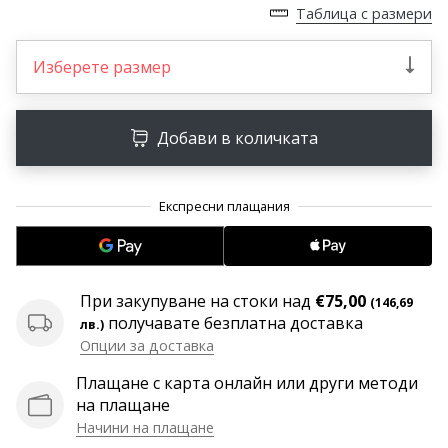
програма
Таблица с размери
WeplayVolleyball
Изберете размер
Имате
ли
собствен
уебсайт,
Добави в количката
блог,
Facebook
страница
или
дискусионен
форум?
Накарайте
При закупуване на стоки над
€75,00
(146,69
ги
получавате безплатна доставка
лв.)
да
Опции за доставка
генерират
приходи.
Плащане с карта онлайн или други методи
…
на плащане
Начини на плащане