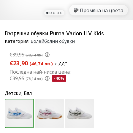
марка
Промяна на цвета
Имате
ли
същата
Вътрешни обувки Puma Varion II V Kids
страст
Категория:
Волейболни обувки
като
нас?
€39,95
Присъединете
(78,14 лв.)
се
€23,90
(46,74 лв.)
с ДДС
като
Последна най-ниска цена:
амбасадор
€39,95
-40%
(78,14 лв.)
на
марката.
Детски,
Бял
11. 8. 2022
•
1 мин. четене
Партньорска