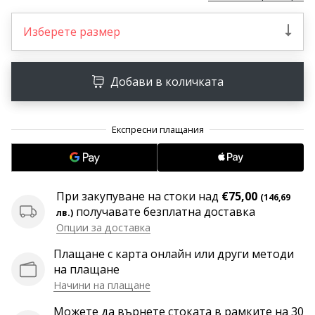
програма
WeplayVolleyball
Изберете размер
Имате
ли
собствен
Добави в количката
уебсайт,
блог,
Facebook
страница
или
дискусионен
форум?
При закупуване на стоки над
€75,00
(146,69
Накарайте
получавате безплатна доставка
лв.)
ги
Опции за доставка
да
генерират
Плащане с карта онлайн или други методи
приходи.
на плащане
…
Начини на плащане
Можете да върнете стоката в рамките на 30