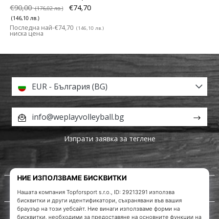
€90,00
€74,70
(176,02 лв.)
(146,10 лв.)
Последна най-
€74,70
(146,10 лв.)
ниска цена
EUR - България (BG)
info@weplayvolleyball.bg
Изпрати заявка за теглене
За нас
Обслужване на клиенти