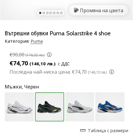
марка
Промяна на цвета
Имате
ли
същата
Вътрешни обувки Puma Solarstrike 4 shoe
страст
Категория:
Puma
като
нас?
€90,00
Присъединете
(176,02 лв.)
се
€74,70
(146,10 лв.)
с ДДС
като
Последна най-ниска цена:
€74,70
(146,10 лв.)
амбасадор
на
Мъжки,
Черен
марката.
11. 8. 2022
•
1 мин. четене
Партньорска
Таблица с размери