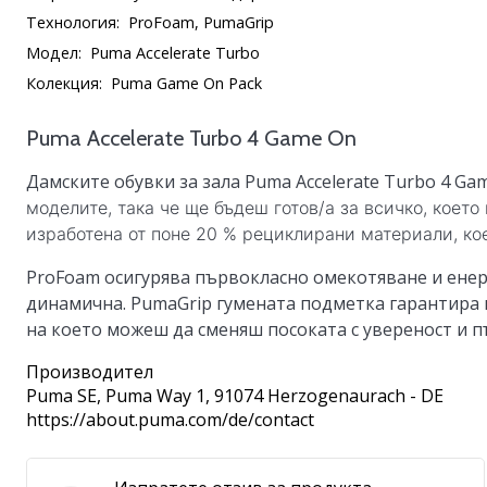
Технология:
ProFoam, PumaGrip
Модел:
Puma Accelerate Turbo
Колекция:
Puma Game On Pack
Puma Accelerate Turbo 4 Game On
Дамските обувки за зала
Puma Accelerate Turbo 4 G
моделите, така че ще бъдеш готов/а за всичко, което
изработена от поне 20 % рециклирани материали, ко
ProFoam
осигурява първокласно омекотяване и енерг
динамична.
PumaGrip
гумената подметка гарантира 
на което можеш да сменяш посоката с увереност и п
Производител
Puma SE
, Puma Way 1, 91074 Herzogenaurach - DE
https://about.puma.com/de/contact