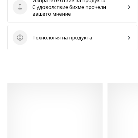
Изпратете отзив за продукта
С удоволствие бихме прочели
Изпратете отзив за продукта
вашето мнение
Технология на продукта
Технология на продукта