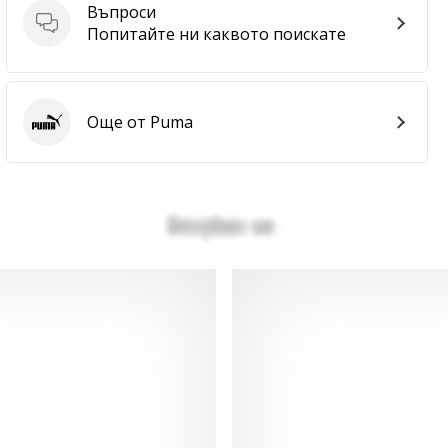
Въпроси
Въпроси
Попитайте ни каквото поискате
Още от Puma
Puma