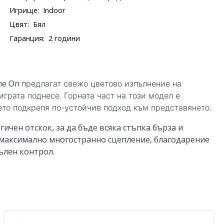
Игрище:
Indoor
Цвят:
Бял
Гаранция:
2 години
ame On
предлагат свежо цветово изпълнение на
 играта поднесе. Горната част на този модел е
ето подкрепя по-устойчив подход към представянето.
ичен отскок, за да бъде всяка стъпка бърза и
максимално многостранно сцепление, благодарение
ълен контрол.