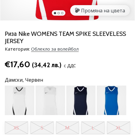
марка
Промяна на цвета
Имате
ли
същата
Риза Nike WOMENS TEAM SPIKE SLEEVELESS
страст
JERSEY
като
нас?
Категория:
Облекло за волейбол
Присъединете
се
€17,60
(34,42 лв.)
с ДДС
като
амбасадор
Дамски,
Червен
на
марката.
11. 8. 2022
•
1 мин. четене
XS
S
M
L
XL
Партньорска