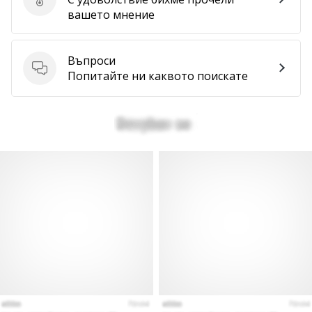
Изпратете отзив за продукта
вашето мнение
Покажи
всички
статии
Въпроси
Въпроси
Попитайте ни каквото поискате