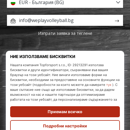
EUR - България (BG)
info@weplayvolleyball.bg
Изпрати заявка за теглене
За нас
Обслужване на клиенти
WePlayVolleyball.bg