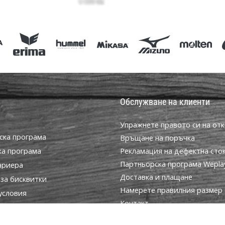
Обслужване на клиенти
Упражнете правото си на отк
ска програма
Връщане на поръчка
ка програма
Рекламация на дефектна сто
Партньорска програма WeplayV
ариера
Доставка и плащане
за бисквитки
Намерете правилния размер
условия
Контакт
Често задавани въпроси