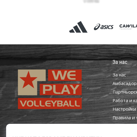
За нас
За нас
Aмбасадор
Партньорс
Работа и к
Настройки 
Правила и 
WePlayVolleyball.bg