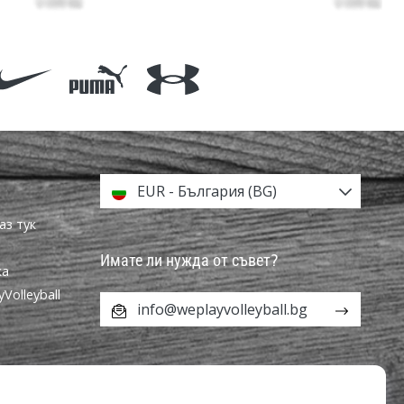
EUR - България (BG)
аз тук
Имате ли нужда от съвет?
ка
olleyball
info@weplayvolleyball.bg