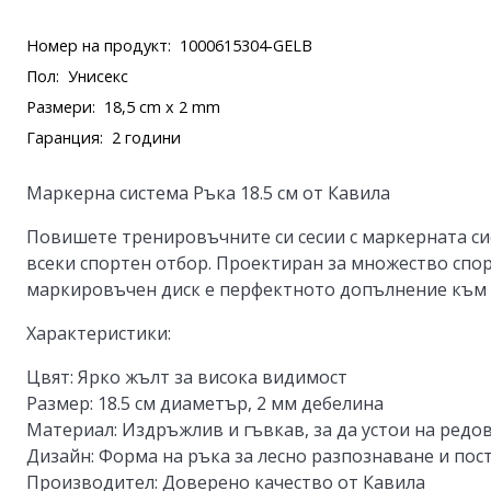
Номер на продукт:
1000615304-GELB
Пол:
Унисекс
Размери:
18,5 cm x 2 mm
Гаранция:
2 години
Маркерна система Ръка 18.5 см от Кавила
Повишете тренировъчните си сесии с маркерната си
всеки спортен отбор. Проектиран за множество спор
маркировъчен диск е перфектното допълнение към
Характеристики:
Цвят:
Ярко жълт за висока видимост
Размер:
18.5 см диаметър, 2 мм дебелина
Материал:
Издръжлив и гъвкав, за да устои на редо
Дизайн:
Форма на ръка за лесно разпознаване и пос
Производител:
Доверено качество от Кавила