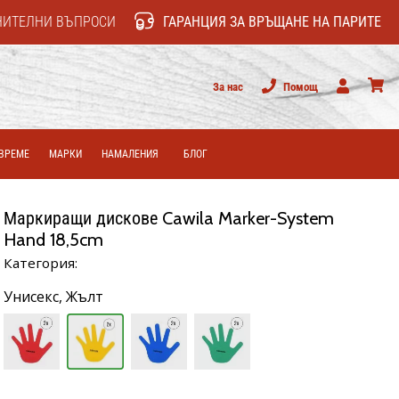
НИТЕЛНИ ВЪПРОСИ
ГАРАНЦИЯ ЗА ВРЪЩАНЕ НА ПАРИТЕ
За нас
Помощ
Потребител
колич
ВРЕМЕ
МАРКИ
НАМАЛЕНИЯ
БЛОГ
Маркиращи дискове Cawila Marker-System
Hand 18,5cm
Категория:
Унисекс,
Жълт