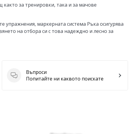
 както за тренировки, така и за мачове
е упражнения, маркерната система Ръка осигурява
янето на отбора си с това надеждно и лесно за
Въпроси
Въпроси
Попитайте ни каквото поискате