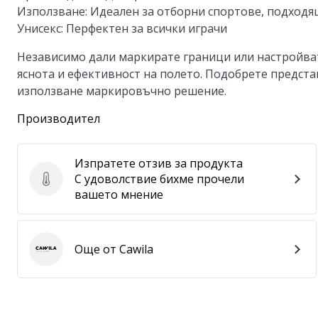
Използване:
Идеален за отборни спортове, подходящ
Унисекс:
Перфектен за всички играчи
Независимо дали маркирате граници или настройват
яснота и ефективност на полето. Подобрете представ
използване маркировъчно решение.
Производител
Изпратете отзив за продукта
С удоволствие бихме прочели
Изпратете отзив за продукта
вашето мнение
Още от Cawila
Cawila