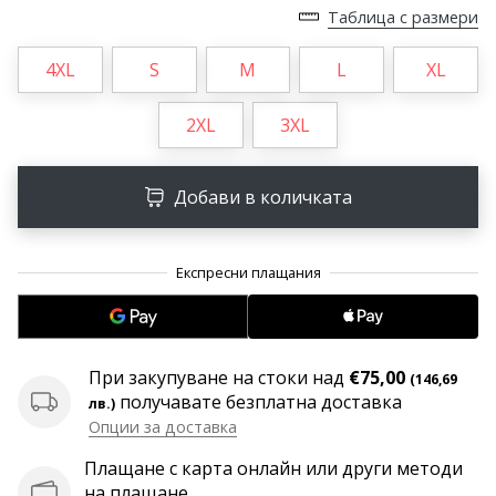
програма
Таблица с размери
WeplayVolleyball
4XL
S
M
L
XL
Имате
ли
собствен
2XL
3XL
уебсайт,
блог,
Facebook
Добави в количката
страница
или
дискусионен
форум?
Накарайте
ги
да
При закупуване на стоки над
€75,00
(146,69
генерират
получавате безплатна доставка
лв.)
приходи.
Опции за доставка
…
Плащане с карта онлайн или други методи
на плащане