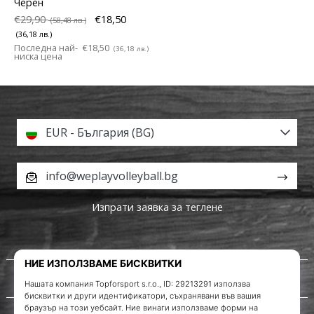
Черен
€29,90
€18,50
(58,48 лв.)
(36,18 лв.)
Последна най-
€18,50
(36,18 лв.)
ниска цена
EUR - България (BG)
info@weplayvolleyball.bg
Изпрати заявка за теглене
За нас