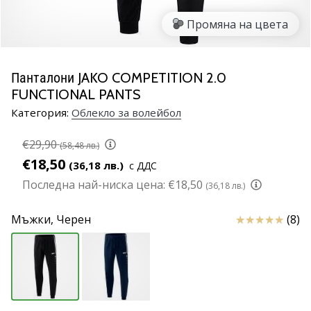
марка
Промяна на цвета
Имате
ли
същата
Панталони JAKO COMPETITION 2.0
страст
FUNCTIONAL PANTS
като
нас?
Категория:
Облекло за волейбол
Присъединете
се
€29,90
(58,48 лв.)
като
€18,50
(36,18 лв.)
с ДДС
амбасадор
Последна най-ниска цена:
€18,50
(36,18 лв.)
на
марката.
Отзиви
Мъжки,
Черен
(8)
11. 8. 2022
•
1 мин. четене
Партньорска