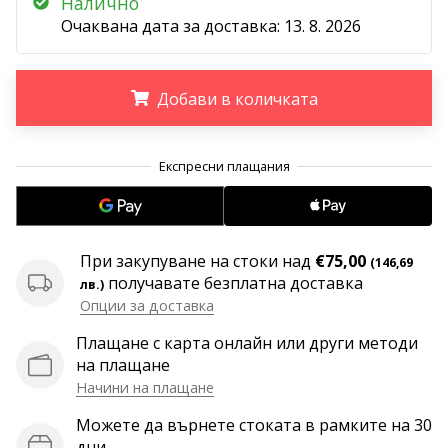
Налично
програма
Очаквана дата за доставка:
13. 8. 2026
WeplayVolleyball
Имате
ли
Добави в количката
собствен
уебсайт,
.
.
.
блог,
Facebook
страница
или
дискусионен
При закупуване на стоки над
€75,00
(146,69
форум?
получавате безплатна доставка
лв.)
Накарайте
Опции за доставка
ги
да
Плащане с карта онлайн или други методи
генерират
на плащане
приходи.
Начини на плащане
…
Можете да върнете стоката в рамките на 30
дни