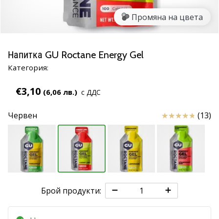
марка
Промяна на цвета
Имате
ли
същата
Напитка GU Roctane Energy Gel
страст
Категория:
като
нас?
€3,10
Присъединете
(6,06 лв.)
с ДДС
се
като
Отзиви
Червен
(13)
амбасадор
на
марката.
11. 8. 2022
•
Брой продукти:
1 мин. четене
Партньорска