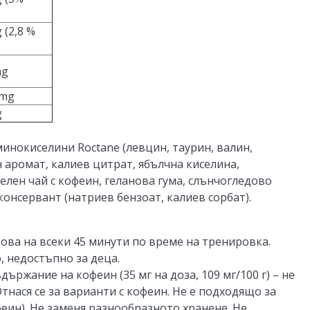
 (2,8 %
mg
 mg
g
минокиселини Roctane (левцин, таурин, валин,
 аромат, калиев цитрат, ябълчна киселина,
елен чай с кофеин, геланова гума, слънчогледово
консервант (натриев бензоат, калиев сорбат).
това на всеки 45 минути по време на тренировка.
, недостъпно за деца.
ържание на кофеин (35 мг на доза, 109 мг/100 г) – не
тнася се за варианти с кофеин. Не е подходящо за
феин). Не заменя разнообразното хранене. Не