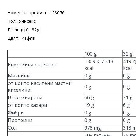
Номер на продукт:
123056
Пол:
Унисекс
Тегло (гр):
32g
Цвят:
Кафяв
100 g
32 g
1309 kJ / 313
419 kJ
Енергийна стойност
kcal
kcal
Мазнини
0 g
0 g
от които наситени мастни
0 g
0 g
киселини
Въглехидрати
66 g
21 g
от които захари
19 g
6 g
Фибри
0 g
0 g
Протеини
0 g
0 g
Сол
978 mg
313 
109 mg (9%
35 mg