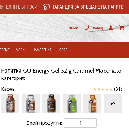
НИТЕЛНИ ВЪПРОСИ
ГАРАНЦИЯ ЗА ВРЪЩАНЕ НА ПАРИТЕ
За нас
Помощ
Потребител
колич
ВРЕМЕ
МАРКИ
НАМАЛЕНИЯ
БЛОГ
Напитка GU Energy Gel 32 g Caramel Macchiato
Категория:
Отзиви
Кафяв
(31)
+3
Брой продукти: