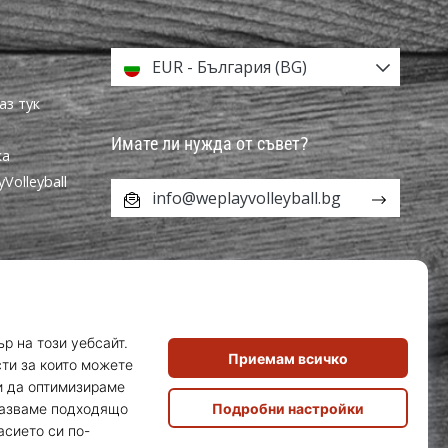
EUR - България (BG)
аз тук
Имате ли нужда от съвет?
ка
olleyball
info@weplayvolleyball.bg