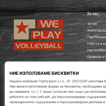
За нас
За нас
Aмбасадор
Партньорс
Работа и к
Настройки 
Правила и 
WePlayVolleyball.bg