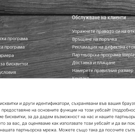
Обслужване на клиенти
Упражнете правото си на отк
ска програма
Връщане на поръчка
ка програма
Рекламация на дефектна сто
Партньорска програма WeplayV
ариера
Доставка и плащане
за бисквитки
Намерете правилния размер
условия
Контакт
Често задавани въпроси
Политика за поверителност
Програма за посланици
© 2010 – 2026
WePlayVolleyball.bg