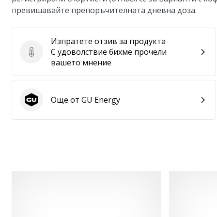
превишавайте препоръчителната дневна доза.
Изпратете отзив за продукта
С удоволствие бихме прочели
Изпратете отзив за продукта
вашето мнение
Още от GU Energy
GU Energy