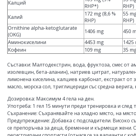
Калций
RHP*)
RHP)
172 mg (8,6 %
55 mg
Калий
RHP)
RHP)
Ornithine alpha-ketoglutarate
1406 mg
450 
(OKG)
Аминокиселини
4453 mg
1425
Кофеин
109 mg
35 m
Съставки:
Малтодекстрин, вода, фруктоза, смес от а
изолевцин, бета-аланин), натриев цитрат, натурален
лимонена киселина, калциев карбонат, екстракт от з
масло, морска сол, триглицериди със средна верига, 
Дозировка:
Максимум 4 гела на ден.
Употреба:
1 гел 15 минути преди тренировка и след 
Съхранение:
Съхранявайте на хладно място, на място
Предупреждение:
Добавка с подсладители. Високо съд
се препоръчва за деца, бременни и кърмещи жени. О
регистрирани спортисти (отнася се за варианти с ко