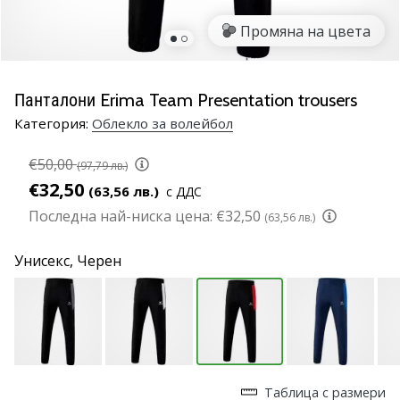
марка
Промяна на цвета
Имате
ли
същата
Панталони Erima Team Presentation trousers
страст
Категория:
Облекло за волейбол
като
нас?
€50,00
Присъединете
(97,79 лв.)
се
€32,50
(63,56 лв.)
с ДДС
като
Последна най-ниска цена:
€32,50
(63,56 лв.)
амбасадор
на
Унисекс,
Черен
марката.
11. 8. 2022
•
1 мин. четене
Партньорска
Таблица с размери