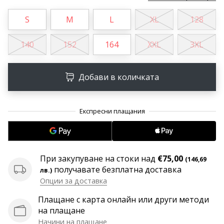
програма
WeplayVolleyball
S
M
L
XL
128
Имате
140
152
164
XXL
3XL
ли
собствен
уебсайт,
Добави в количката
блог,
Facebook
страница
или
дискусионен
форум?
Накарайте
ги
При закупуване на стоки над
€75,00
(146,69
да
получавате безплатна доставка
лв.)
генерират
Опции за доставка
приходи.
…
Плащане с карта онлайн или други методи
на плащане
Начини на плащане