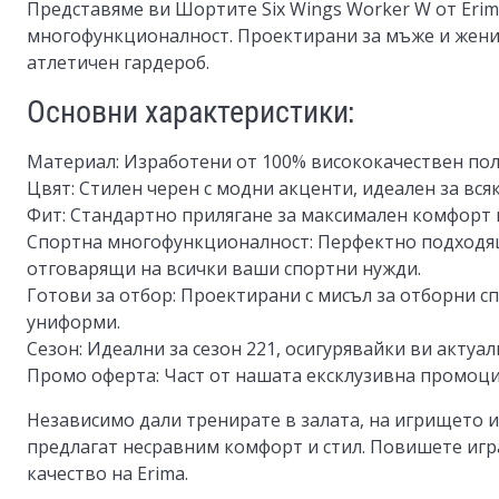
Представяме ви
Шортите Six Wings Worker W
от Erim
многофункционалност. Проектирани за мъже и жени,
атлетичен гардероб.
Основни характеристики:
Материал
: Изработени от 100% висококачествен по
Цвят
: Стилен черен с модни акценти, идеален за вся
Фит
: Стандартно прилягане за максимален комфорт 
Спортна многофункционалност
: Перфектно подходя
отговарящи на всички ваши спортни нужди.
Готови за отбор
: Проектирани с мисъл за отборни с
униформи.
Сезон
: Идеални за сезон 221, осигурявайки ви акту
Промо оферта
: Част от нашата ексклузивна промоц
Независимо дали тренирате в залата, на игрището и
предлагат несравним комфорт и стил. Повишете игр
качество на Erima.