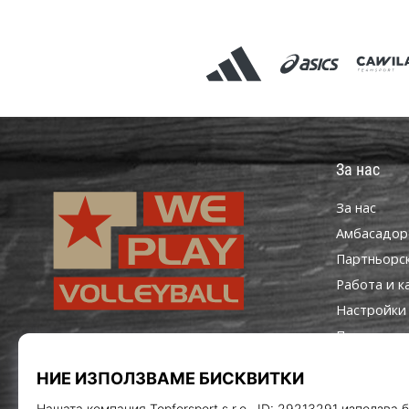
За нас
За нас
Aмбасадор
Партньорс
Работа и к
Настройки 
Правила и 
WePlayVolleyball.bg