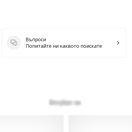
E
Въпроси
Въпроси
Попитайте ни каквото поискате