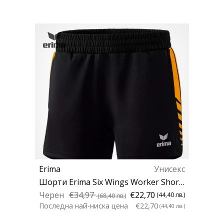
Erima
Унисекс
Шорти Erima Six Wings Worker Shorts W
Черен
€34,97
€22,70
(44,40 лв.)
(68,40 лв.)
Последна най-ниска цена
€22,70
(44,40 лв.)