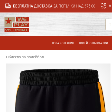
БЕЗПЛАТНА ДОСТАВКА ЗА
ПОРЪЧКИ НАД €75,00
М
WePlayVolleyball.bg
НОВА КОЛЕКЦИЯ
ВОЛЕЙБОЛНИ ОБУВКИ
Облекло за волейбол