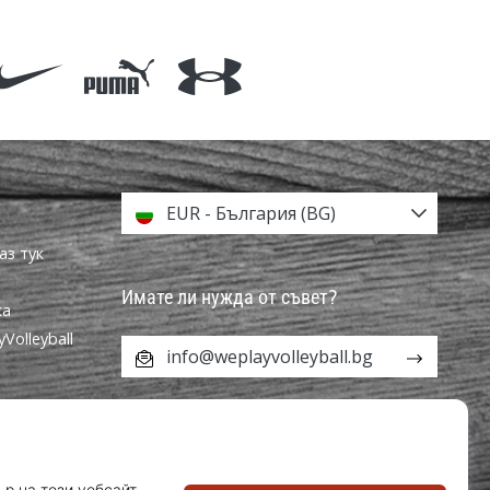
EUR - България (BG)
аз тук
Имате ли нужда от съвет?
ка
olleyball
info@weplayvolleyball.bg