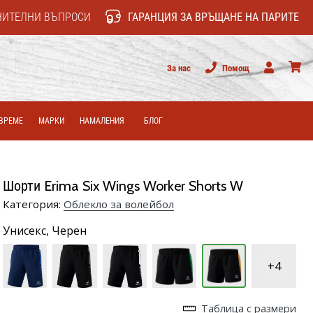
НИТЕЛНИ ВЪПРОСИ
ГАРАНЦИЯ ЗА ВРЪЩАНЕ НА ПАРИТЕ
За нас
Помощ
Потребител
колич
ВРЕМЕ
МАРКИ
НАМАЛЕНИЯ
БЛОГ
Шорти Erima Six Wings Worker Shorts W
Категория:
Облекло за волейбол
Унисекс,
Черен
+4
Таблица с размери