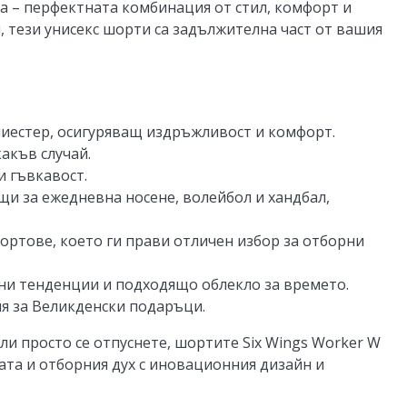
a – перфектната комбинация от стил, комфорт и
 тези унисекс шорти са задължителна част от вашия
лиестер, осигуряващ издръжливост и комфорт.
какъв случай.
и гъвкавост.
щи за ежедневна носене, волейбол и хандбал,
портове, което ги прави отличен избор за отборни
ални тенденции и подходящо облекло за времето.
ия за Великденски подаръци.
ли просто се отпуснете, шортите Six Wings Worker W
ата и отборния дух с иновационния дизайн и