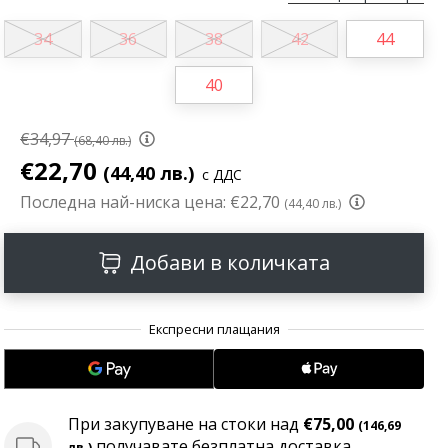
34
36
38
42
44
40
€34,97
(68,40 лв.)
€22,70
(44,40 лв.)
с ДДС
Последна най-ниска цена:
€22,70
(44,40 лв.)
Добави в количката
При закупуване на стоки над
€75,00
(146,69
получавате безплатна доставка
лв.)