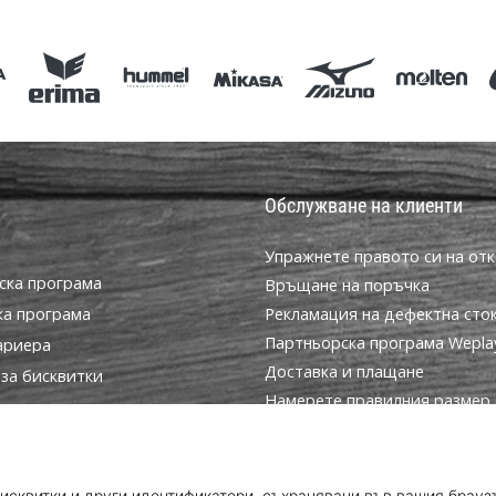
44 40
Обслужване на клиенти
Упражнете правото си на отк
ска програма
Връщане на поръчка
ка програма
Рекламация на дефектна сто
Партньорска програма WeplayV
ариера
Доставка и плащане
за бисквитки
Намерете правилния размер
условия
Контакт
Често задавани въпроси
Политика за поверителност