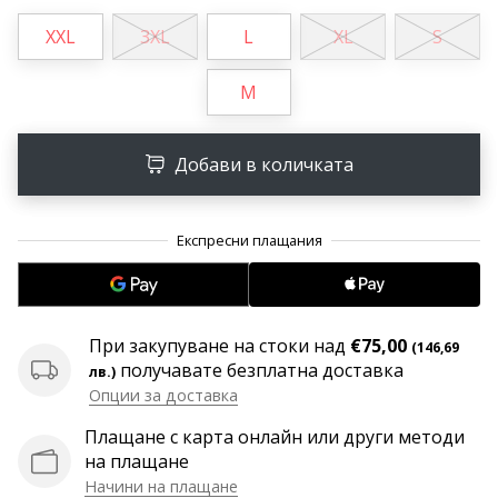
програма
XXL
3XL
L
XL
S
WeplayVolleyball
Имате
M
ли
собствен
уебсайт,
Добави в количката
блог,
Facebook
страница
или
дискусионен
форум?
Накарайте
ги
При закупуване на стоки над
€75,00
(146,69
да
получавате безплатна доставка
лв.)
генерират
Опции за доставка
приходи.
Плащане с карта онлайн или други методи
…
на плащане
Начини на плащане