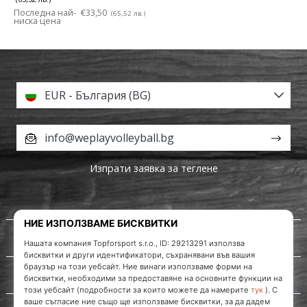
Последна най-
€33,50
(65,52 лв.)
ниска цена
EUR - България (BG)
info@weplayvolleyball.bg
Изпрати заявка за теглене
За нас
Обслужване на клиенти