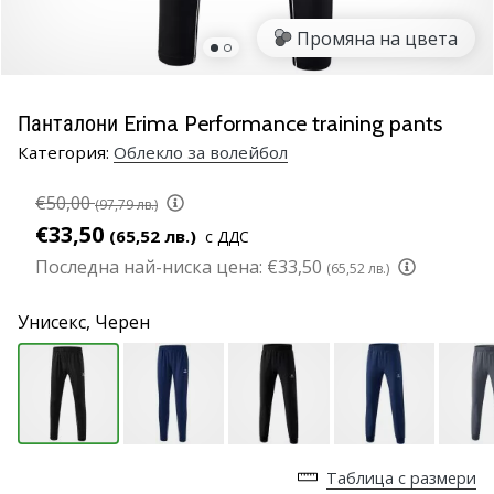
марка
Промяна на цвета
Имате
ли
същата
Панталони Erima Performance training pants
страст
Категория:
Облекло за волейбол
като
нас?
€50,00
Присъединете
(97,79 лв.)
се
€33,50
(65,52 лв.)
с ДДС
като
Последна най-ниска цена:
€33,50
(65,52 лв.)
амбасадор
на
Унисекс,
Черен
марката.
11. 8. 2022
•
1 мин. четене
Таблица с размери
Партньорска