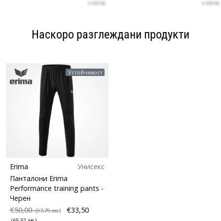
Наскоро разглеждани продукти
Устойчивост
Erima
Унисекс
Панталони Erima
Performance training pants
-
Черен
€50,00
€33,50
(97,79 лв.)
(65,52 лв.)