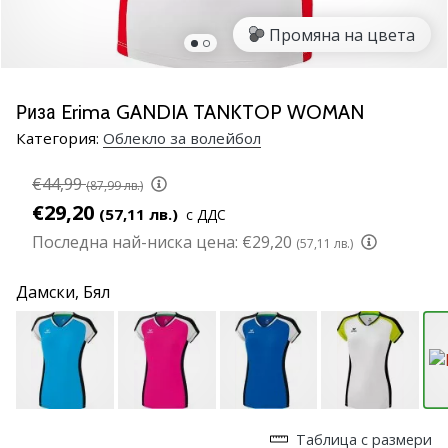
марка
Промяна на цвета
Имате
ли
същата
Риза Erima GANDIA TANKTOP WOMAN
страст
Категория:
Облекло за волейбол
като
нас?
€44,99
Присъединете
(87,99 лв.)
се
€29,20
(57,11 лв.)
с ДДС
като
Последна най-ниска цена:
€29,20
(57,11 лв.)
амбасадор
на
Дамски,
Бял
марката.
11. 8. 2022
•
1 мин. четене
Партньорска
Таблица с размери