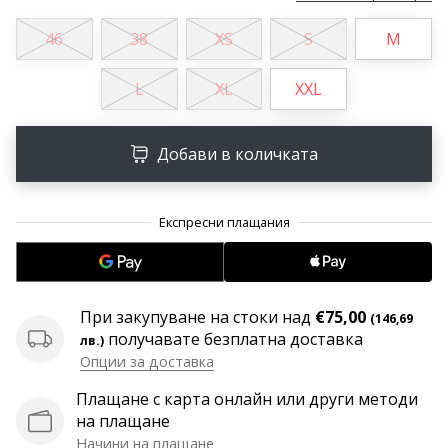
програма
WeplayVolleyball
46
38
XS
S
M
Имате
L
XL
XXL
ли
собствен
уебсайт,
Добави в количката
блог,
Facebook
страница
или
дискусионен
форум?
Накарайте
ги
При закупуване на стоки над
€75,00
(146,69
да
получавате безплатна доставка
лв.)
генерират
Опции за доставка
приходи.
…
Плащане с карта онлайн или други методи
на плащане
Начини на плащане