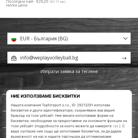
Последна най-
€29,20
(57,11 лв.)
ниска цена
EUR - България (BG)
info@weplayvolleyball.bg
Изпрати заявка за теглене
За нас
Обслужване на клиенти