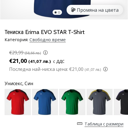
марка
Промяна на цвета
Имате
ли
същата
Тениска Erima EVO STAR T-Shirt
страст
Категория:
Cвободно време
като
нас?
€29,99
Присъединете
(58,66 лв.)
се
€21,00
(41,07 лв.)
с ДДС
като
Последна най-ниска цена:
€21,00
(41,07 лв.)
амбасадор
на
Унисекс,
Син
марката.
11. 8. 2022
•
1 мин. четене
Таблица с размери
Партньорска