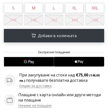
програма
S
M
L
XL
XXL
WeplayVolleyball
Имате
116
140
152
164
128
ли
собствен
уебсайт,
Добави в количката
блог,
Facebook
страница
или
дискусионен
форум?
Накарайте
ги
При закупуване на стоки над
€75,00
(146,69
да
получавате безплатна доставка
лв.)
генерират
Опции за доставка
приходи.
Плащане с карта онлайн или други методи
…
на плащане
Начини на плащане