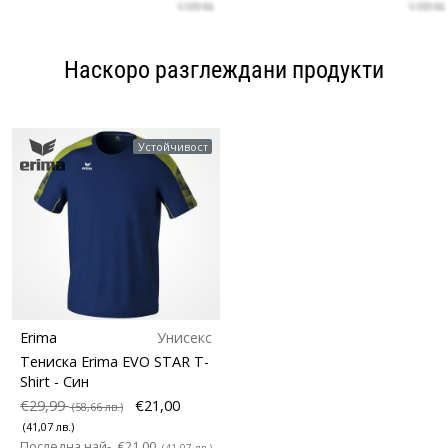
Наскоро разглеждани продукти
Устойчивост
Erima
Унисекс
Тениска Erima EVO STAR T-
Shirt
- Син
€29,99
€21,00
(58,66 лв.)
(41,07 лв.)
Последна най-
€21,00
(41,07 лв.)