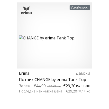
Устойчивост
Erima
Дамски
Потник CHANGE by erima Tank Top
Зелен
€44,99
€29,20
(57,11 лв.)
(87,99 лв.)
Последна най-ниска цена
€29,20
(57,11 лв.)
34 36 38 42