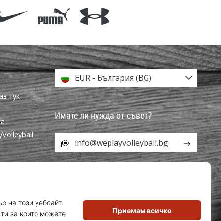
EUR - България (BG)
аз тук
Имате ли нужда от съвет?
ка
olleyball
info@weplayvolleyball.bg