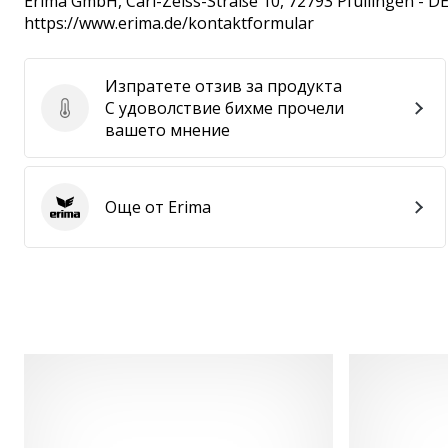
Erima GmbH
, Carl-Zeiss-Straße 10, 72793 Pfullingen - D
https://www.erima.de/kontaktformular
Изпратете отзив за продукта
С удоволствие бихме прочели
Изпратете отзив за продукта
вашето мнение
Още от Erima
Erima