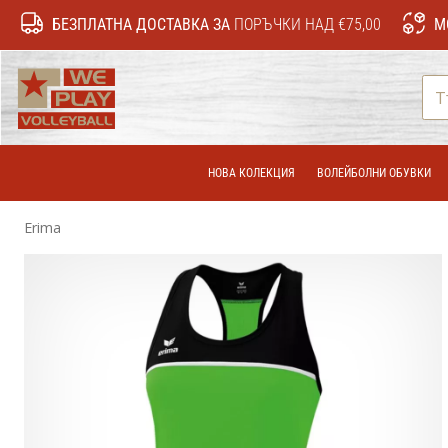
БЕЗПЛАТНА ДОСТАВКА ЗА
ПОРЪЧКИ НАД €75,00
М
WePlayVolleyball.bg
НОВА КОЛЕКЦИЯ
ВОЛЕЙБОЛНИ ОБУВКИ
Erima