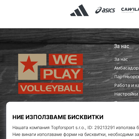
За нас
За нас
Aмбасадор
Партньорс
Работа и к
Настройки 
Правила и 
WePlayVolleyball.bg