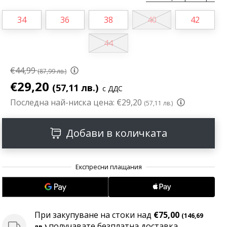
34
36
38
40
42
44
€44,99
(87,99 лв.)
€29,20
(57,11 лв.)
с ДДС
Последна най-ниска цена:
€29,20
(57,11 лв.)
Добави в количката
При закупуване на стоки над
€75,00
(146,69
получавате безплатна доставка
лв.)