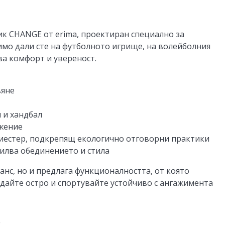
ик CHANGE от erima, проектиран специално за
имо дали сте на футболното игрище, на волейболния
ява комфорт и увереност.
вяне
 и хандбал
ижение
лиестер, подкрепящ екологично отговорни практики
силва обединението и стила
анс, но и предлага функционалността, от която
ждайте остро и спортувайте устойчиво с ангажимента