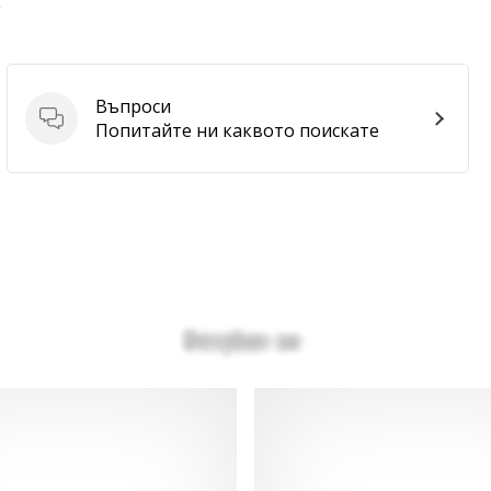
E
Въпроси
Въпроси
Попитайте ни каквото поискате