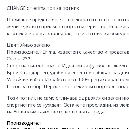
CHANGE от erima топ за потник
Повишете представянето на екипа си с топа за потн
жените, които приемат спорта си сериозно. Независ
корт или в ринга за хандбал, този потник ви осигур
Цвят: Живо зелено
Производител: Erima, известен с качество и предста
Сезон: 232
Спортна съвместимост: Идеален за футбол, волейбол
Брои: Стандартен, удобен и естествен обхват на дв
Устойчив избор: Изработен от 100% рециклиран по
Готов за отбор: Перфектен за екипни спортове, под
Този потник не само отличава с дръзкия си зелен ню
спортистите се нуждаят. Останете прохладни, изгле
на Erima към качеството и околната среда.
Производител