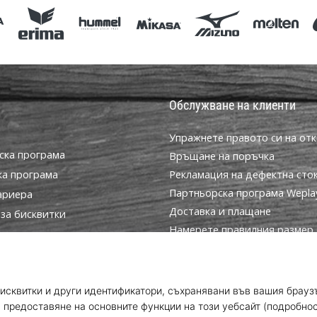
Обслужване на клиенти
Упражнете правото си на отк
ска програма
Връщане на поръчка
ка програма
Рекламация на дефектна сто
Партньорска програма WeplayV
ариера
Доставка и плащане
за бисквитки
Намерете правилния размер
условия
Контакт
Често задавани въпроси
Политика за поверителност
Програма за посланици