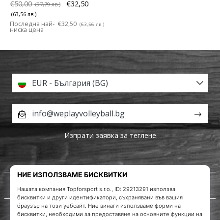
€50,00
€32,50
(97,79 лв.)
(63,56 лв.)
Последна най-
€32,50
(63,56 лв.)
ниска цена
EUR - България (BG)
info@weplayvolleyball.bg
Изпрати заявка за теглене
За нас
Обслужване на клиенти