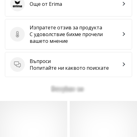
Още от Erima
Erima
Изпратете отзив за продукта
С удоволствие бихме прочели
Изпратете отзив за продукта
вашето мнение
Въпроси
Въпроси
Попитайте ни каквото поискате