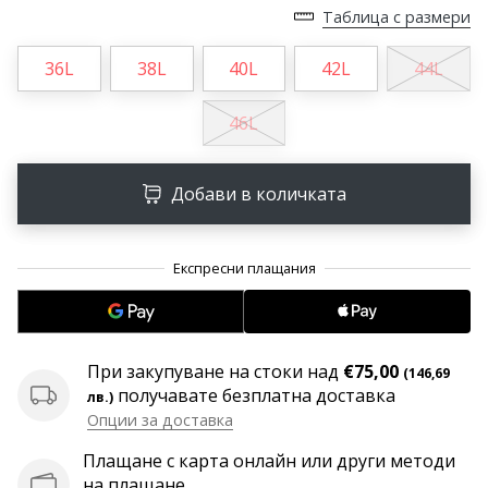
програма
Таблица с размери
WeplayVolleyball
36L
38L
40L
42L
44L
Имате
ли
собствен
46L
уебсайт,
блог,
Facebook
Добави в количката
страница
или
дискусионен
форум?
Накарайте
ги
да
При закупуване на стоки над
€75,00
(146,69
генерират
получавате безплатна доставка
лв.)
приходи.
Опции за доставка
…
Плащане с карта онлайн или други методи
на плащане