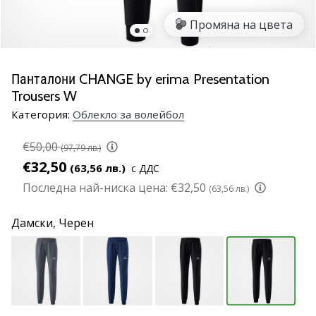
марка
Промяна на цвета
Имате
ли
същата
Панталони CHANGE by erima Presentation
страст
Trousers W
като
нас?
Категория:
Облекло за волейбол
Присъединете
се
€50,00
(97,79 лв.)
като
€32,50
(63,56 лв.)
с ДДС
амбасадор
Последна най-ниска цена:
€32,50
(63,56 лв.)
на
марката.
Дамски,
Черен
11. 8. 2022
•
1 мин. четене
Партньорска