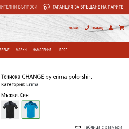
НИТЕЛНИ ВЪПРОСИ
ГАРАНЦИЯ ЗА ВРЪЩАНЕ НА ПАРИТЕ
За нас
Помощ
Потребител
колич
ВРЕМЕ
МАРКИ
НАМАЛЕНИЯ
БЛОГ
Тениска CHANGE by erima polo-shirt
Категория:
Erima
Мъжки,
Син
Таблица с размери