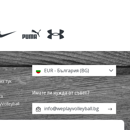
EUR - България (BG)
аз тук
Имате ли нужда от съвет?
ка
olleyball
info@weplayvolleyball.bg