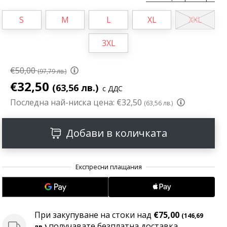
S
M
L
XL
XXL
3XL
€50,00
(97,79 лв.)
€32,50
(63,56 лв.)
с ДДС
Последна най-ниска цена:
€32,50
(63,56 лв.)
Добави в количката
При закупуване на стоки над
€75,00
(146,69
получавате безплатна доставка
лв.)