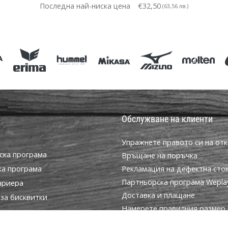
Последна най-ниска цена
€32,50
(63,56 лв.)
S M L XL 3XL
Обслужване на клиенти
Упражнете правото си на отк
ска програма
Връщане на поръчка
ка програма
Рекламация на дефектна сто
Партньорска програма WeplayV
ариера
Доставка и плащане
за бисквитки
Намерете правилния размер
условия
Контакт