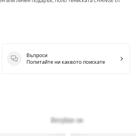
ен или личен подарък, поло тениската CHANGE от
E
Въпроси
Въпроси
Попитайте ни каквото поискате