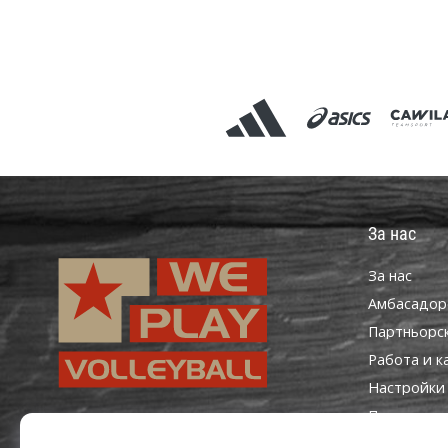
За нас
За нас
Aмбасадор
Партньорс
Работа и к
Настройки 
Правила и 
WePlayVolleyball.bg