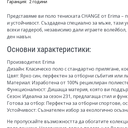
Гаранция:
2 години
Представяме ви поло тениската CHANGE от Erima – 
и устойчивост. Създадена специално за мъже, тази 
всеки гардероб, независимо дали играете волейбол,
ден навън.
Основни характеристики:
Производител
: Erima
Дизайн
: Класическо поло с стандартно прилягане, ко
Цвят
: Ярко син, перфектен за отборни събития или л
Материал
: Изработена от 100% рециклиран полиесте
Функционалност
: Дишаща материя, която ви поддър
Сезон
: Идеална за сезон 231, предлагаща стил и фун
Готова за отбор
: Перфектна за отборни спортове, о
Устойчивост
: Съзнателен избор за екологично осъзн
Не пропускайте възможността да обогатите колекция