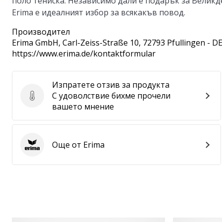
поло тениска. Независимо дали е подарък за Великд
Erima е идеалният избор за всякакъв повод.
Производител
Erima GmbH
, Carl-Zeiss-Straße 10, 72793 Pfullingen - D
https://www.erima.de/kontaktformular
Изпратете отзив за продукта
С удоволствие бихме прочели
Изпратете отзив за продукта
вашето мнение
Още от Erima
Erima