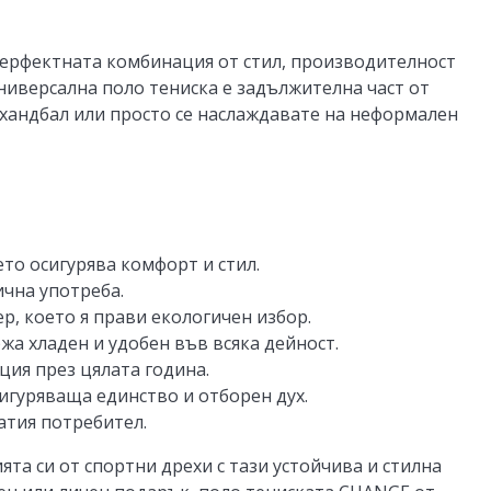
перфектната комбинация от стил, производителност
универсална поло тениска е задължителна част от
 хандбал или просто се наслаждавате на неформален
ето осигурява комфорт и стил.
ична употреба.
р, което я прави екологичен избор.
жа хладен и удобен във всяка дейност.
кция през цялата година.
сигуряваща единство и отборен дух.
атия потребител.
та си от спортни дрехи с тази устойчива и стилна