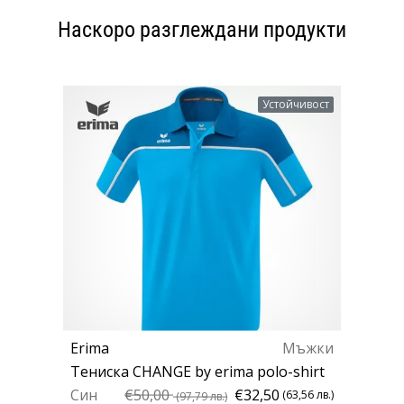
Наскоро разглеждани продукти
Устойчивост
Erima
Мъжки
Тениска CHANGE by erima polo-shirt
Син
€50,00
€32,50
(63,56 лв.)
(97,79 лв.)