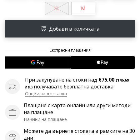
програма
XL
M
WeplayVolleyball
Имате
ли
Добави в количката
собствен
уебсайт,
блог,
Facebook
страница
или
дискусионен
При закупуване на стоки над
€75,00
(146,69
форум?
получавате безплатна доставка
лв.)
Накарайте
Опции за доставка
ги
да
Плащане с карта онлайн или други методи
генерират
на плащане
приходи.
Начини на плащане
…
Можете да върнете стоката в рамките на 30
дни