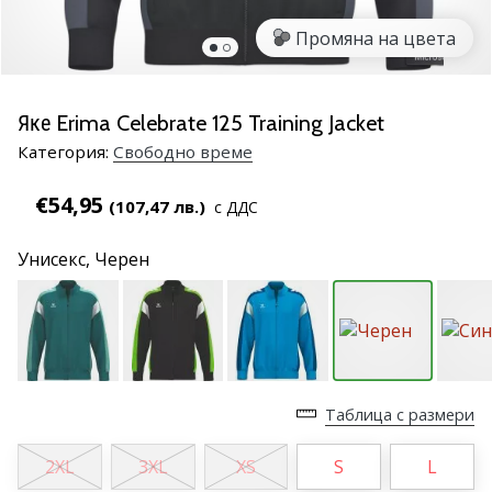
марка
Промяна на цвета
Имате
ли
същата
Яке Erima Celebrate 125 Training Jacket
страст
Категория:
Cвободно време
като
нас?
€54,95
Присъединете
(107,47 лв.)
с ДДС
се
като
Унисекс,
Черен
амбасадор
на
марката.
11. 8. 2022
Таблица с размери
•
1 мин. четене
2XL
3XL
XS
S
L
Партньорска