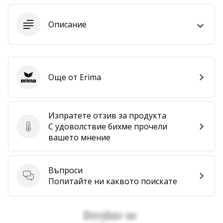
програма
WeplayVolleyball
Описание
Имате
ли
собствен
уебсайт,
блог,
Още от Erima
Erima
Facebook
страница
или
Изпратете отзив за продукта
дискусионен
С удоволствие бихме прочели
Изпратете отзив за продукта
форум?
вашето мнение
Накарайте
ги
да
Въпроси
генерират
Въпроси
Попитайте ни каквото поискате
приходи.
…