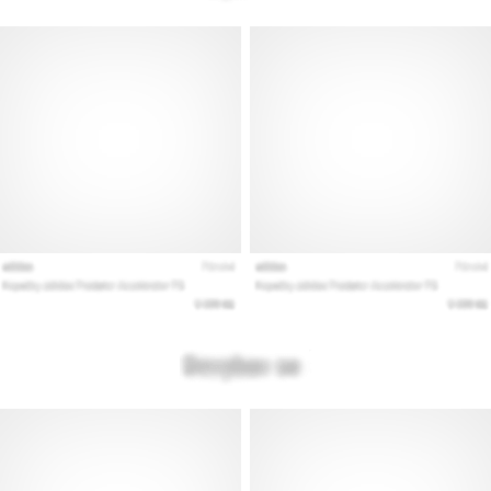
Покажи
всички
статии