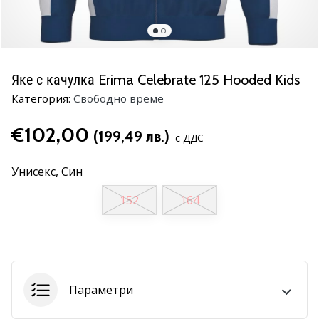
марка
Имате
ли
същата
Яке с качулка Erima Celebrate 125 Hooded Kids
страст
Категория:
Cвободно време
като
нас?
€102,00
Присъединете
(199,49 лв.)
с ДДС
се
като
Унисекс,
Син
амбасадор
на
152
164
марката.
11. 8. 2022
•
1 мин. четене
Параметри
Партньорска