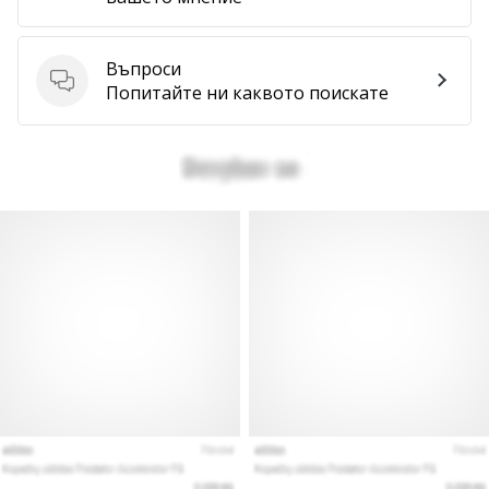
Покажи
всички
Въпроси
статии
Въпроси
Попитайте ни каквото поискате