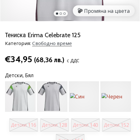
марка
Промяна на цвета
Имате
ли
същата
Тениска Erima Celebrate 125
страст
Категория:
Cвободно време
като
нас?
€34,95
Присъединете
(68,36 лв.)
с ДДС
се
като
Детски,
Бял
амбасадор
на
марката.
11. 8. 2022
•
116
128
140
152
Детски
Детски
Детски
Детски
1 мин. четене
Партньорска