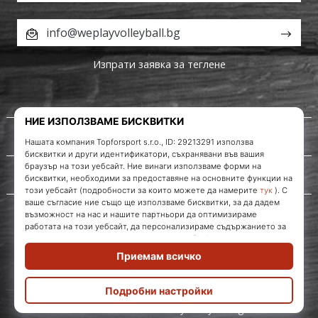
info@weplayvolleyball.bg
Изпрати заявка за теглене
За нас
Обслужване на клиенти
WePlayVolleyball.bg
© 2010 – 2026
WePlayVolleyball.bg