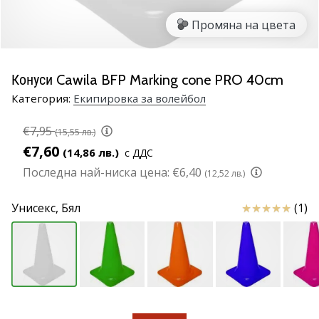
марка
Промяна на цвета
Имате
ли
същата
Конуси Cawila BFP Marking cone PRO 40cm
страст
Категория:
Екипировка за волейбол
като
нас?
€7,95
Присъединете
(15,55 лв.)
се
€7,60
(14,86 лв.)
с ДДС
като
Последна най-ниска цена:
€6,40
(12,52 лв.)
амбасадор
на
Отзиви
Унисекс,
Бял
(1)
марката.
11. 8. 2022
•
1 мин. четене
Партньорска