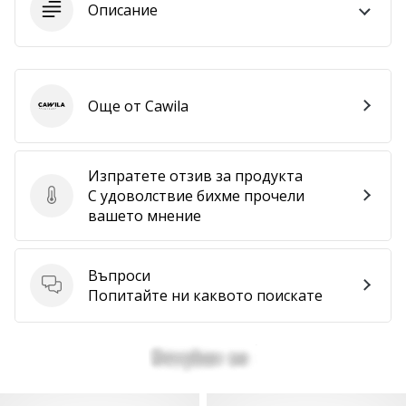
Описание
Още от Cawila
Cawila
Изпратете отзив за продукта
С удоволствие бихме прочели
Изпратете отзив за продукта
вашето мнение
Въпроси
Въпроси
Попитайте ни каквото поискате