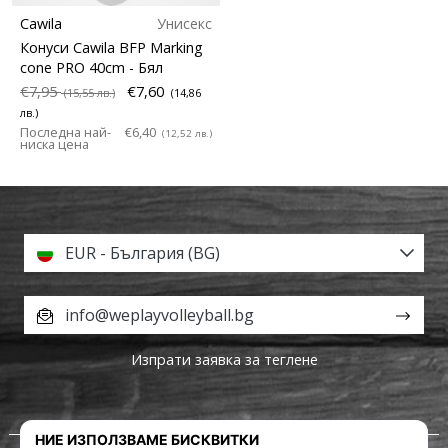
Cawila
Унисекс
Конуси Cawila BFP Marking
cone PRO 40cm
- Бял
€7,95
€7,60
(15,55 лв.)
(14,86
лв.)
Последна най-
€6,40
(12,52 лв.)
ниска цена
EUR - България (BG)
info@weplayvolleyball.bg
Изпрати заявка за теглене