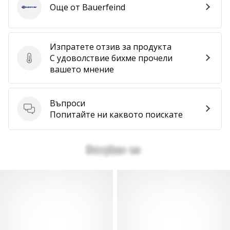
Още от Bauerfeind
Bauerfeind
Изпратете отзив за продукта
С удоволствие бихме прочели
Изпратете отзив за продукта
вашето мнение
Въпроси
Въпроси
Попитайте ни каквото поискате