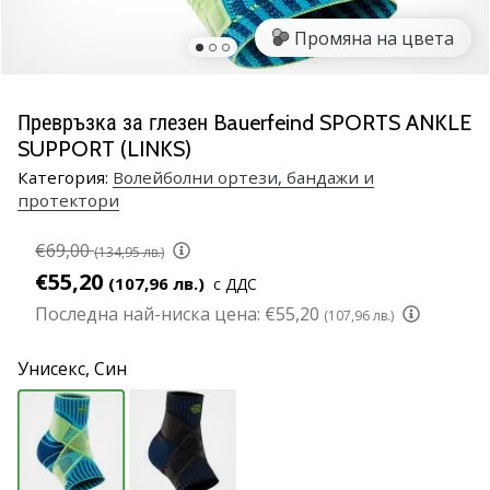
марка
Промяна на цвета
Имате
ли
същата
Превръзка за глезен Bauerfeind SPORTS ANKLE
страст
SUPPORT (LINKS)
като
нас?
Категория:
Волейболни ортези, бандажи и
протектори
Присъединете
се
като
€69,00
(134,95 лв.)
амбасадор
€55,20
(107,96 лв.)
с ДДС
на
Последна най-ниска цена:
€55,20
(107,96 лв.)
марката.
Унисекс,
Син
11. 8. 2022
•
1 мин. четене
Партньорска