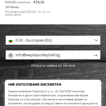
€69,00
€55,20
(134,95 лв.)
(107,96 лв.)
Последна най-
€55,20
(107,96 лв.)
ниска цена
EUR - България (BG)
info@weplayvolleyball.bg
Изпрати заявка за теглене
За нас
Обслужване на клиенти