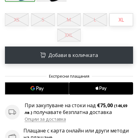
програма
WeplayVolleyball
XS
S
M
L
XL
Имате
ли
собствен
XXL
уебсайт,
блог,
Facebook
Добави в количката
страница
или
дискусионен
форум?
Накарайте
ги
да
При закупуване на стоки над
€75,00
(146,69
генерират
получавате безплатна доставка
лв.)
приходи.
Опции за доставка
…
Плащане с карта онлайн или други методи
на плащане