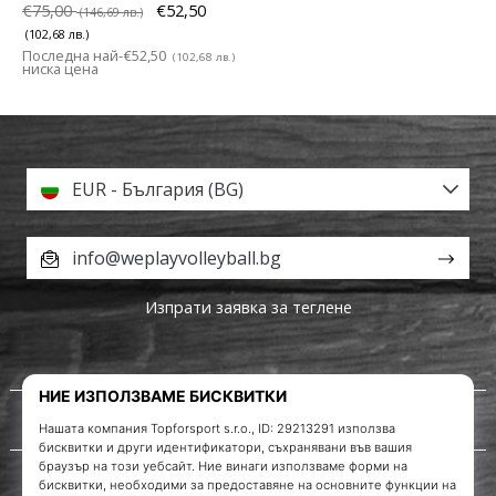
€75,00
€52,50
(146,69 лв.)
(102,68 лв.)
Последна най-
€52,50
(102,68 лв.)
ниска цена
EUR - България (BG)
info@weplayvolleyball.bg
Изпрати заявка за теглене
За нас
Обслужване на клиенти