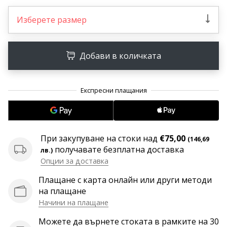
програма
WeplayVolleyball
Изберете размер
Имате
ли
Добави в количката
собствен
уебсайт,
блог,
Facebook
страница
или
дискусионен
форум?
При закупуване на стоки над
€75,00
(146,69
Накарайте
получавате безплатна доставка
лв.)
ги
Опции за доставка
да
генерират
Плащане с карта онлайн или други методи
приходи.
на плащане
…
Начини на плащане
Можете да върнете стоката в рамките на 30