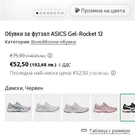
марка
Промяна на цвета
Имате
ли
същата
Обувки за футзал ASICS Gel-Rocket 12
страст
Категория:
Волейболни обувки
като
нас?
€75,00
Присъединете
(146,69 лв.)
се
€52,50
(102,68 лв.)
с ДДС
като
Последна най-ниска цена:
€52,50
(102,68 лв.)
амбасадор
на
Дамски,
Червен
марката.
11. 8. 2022
•
1 мин. четене
Таблица с размери
Партньорска