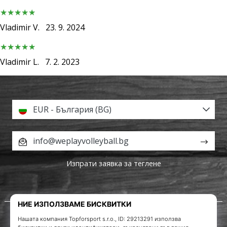
марка
Имате
Vladimir V.
23. 9. 2024
ли
същата
страст
Vladimir L.
7. 2. 2023
като
нас?
Присъединете
се
EUR - България (BG)
като
амбасадор
на
info@weplayvolleyball.bg
марката.
Изпрати заявка за теглене
11. 8. 2022
•
1 мин. четене
За нас
Партньорска