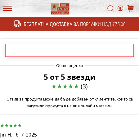
4!
Открий
Търси
колич
техническите
WePlayVolleyball.bg
обновления
БЕЗПЛАТНА ДОСТАВКА ЗА
ПОРЪЧКИ НАД €75,00
Търсене
и
разбери
дали
си
струва
да…
5 от 5 звезди
11. 8. 2022
(3)
•
1 мин. четене
Отзив за продукта може да бъде добавен от клиентите, които са
закупили продукта в нашия онлайн магазин.
Станете
амбасадор
на
нашата
Jiří H.
6. 7. 2025
волейболна