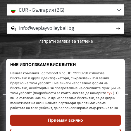
марка
EUR - България (BG)
Имате
ли
info@weplayvolleyball.bg
същата
страст
като
Изпрати заявка за теглене
нас?
Присъединете
се
като
За нас
амбасадор
на
марката.
Обслужване на клиенти
11. 8. 2022
•
1 мин. четене
Партньорска
WePlayVolleyball.bg