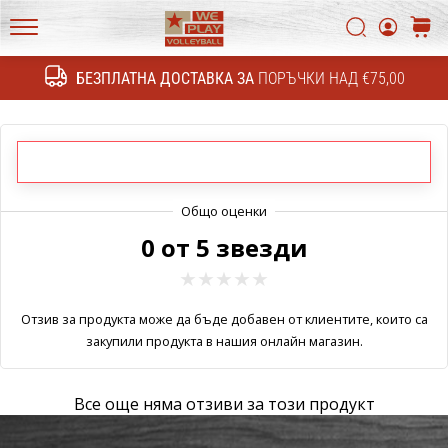
4!
Открий
Търси
колич
техническите
WePlayVolleyball.bg
обновления
БЕЗПЛАТНА ДОСТАВКА ЗА
ПОРЪЧКИ НАД €75,00
Търсене
и
разбери
дали
си
струва
да…
0 от 5 звезди
11. 8. 2022
•
1 мин. четене
Отзив за продукта може да бъде добавен от клиентите, които са
закупили продукта в нашия онлайн магазин.
Станете
амбасадор
на
Все още няма отзиви за този продукт
нашата
волейболна