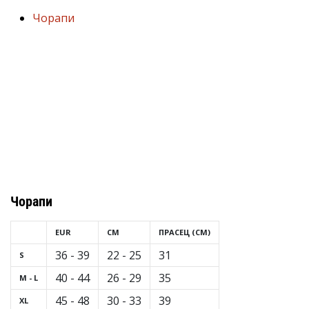
марка
Чорапи
Имате
ли
същата
страст
като
нас?
Присъединете
се
като
амбасадор
на
Чорапи
марката.
EUR
CM
ПРАСЕЦ (CM)
11. 8. 2022
36 - 39
22 - 25
31
S
•
40 - 44
26 - 29
35
1 мин. четене
M - L
Партньорска
45 - 48
30 - 33
39
XL