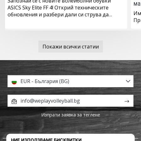
Запознай се с новите волейболни обувки
ма
ASICS Sky Elite FF 4! Открий техническите
Покажи
Им
обновления и разбери дали си струва да…
всички
Пр
статии
Покажи всички статии
EUR - България (BG)
info@weplayvolleyball.bg
Изпрати заявка за теглене