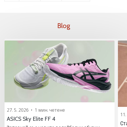
програма
WeplayVolleyball
Имате
Blog
ли
собствен
уебсайт,
блог,
Facebook
страница
или
дискусионен
форум?
Накарайте
ги
да
генерират
приходи.
27. 5. 2026
•
1 мин. четене
…
11.
ASICS Sky Elite FF 4
Ст