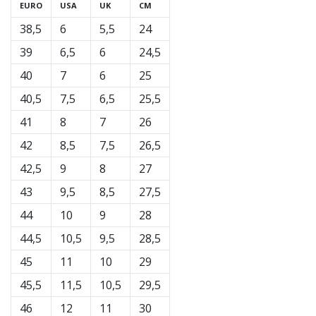
EURO
USA
UK
CM
38,5
6
5,5
24
39
6,5
6
24,5
40
7
6
25
40,5
7,5
6,5
25,5
41
8
7
26
42
8,5
7,5
26,5
42,5
9
8
27
43
9,5
8,5
27,5
44
10
9
28
44,5
10,5
9,5
28,5
45
11
10
29
45,5
11,5
10,5
29,5
46
12
11
30