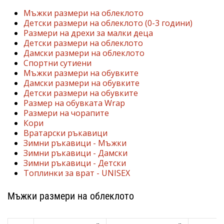
марка
Мъжки размери на облеклото
Детски размери на облеклото (0-3 години)
Имате
Размери на дрехи за малки деца
ли
Детски размери на облеклото
същата
Дамски размери на облеклото
страст
Спортни сутиени
като
Мъжки размери на обувките
нас?
Дамски размери на обувките
Присъединете
Детски размери на обувките
Размер на обувката Wrap
се
Размери на чорапите
като
Кори
амбасадор
Вратарски ръкавици
на
Зимни ръкавици - Мъжки
марката.
Зимни ръкавици - Дамски
Зимни ръкавици - Детски
Топлинки за врат - UNISEX
11. 8. 2022
•
Мъжки размери на облеклото
1 мин. четене
Партньорска