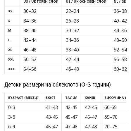
US / UK ГОРЕН СЛОЙ
US / UK ОСНОВЕН СЛОЙ
NL / GE
програма
WeplayVolleyball
30–32
22–24
36–38
XS
Имате
34–36
26–28
40–42
S
ли
38–40
30–32
44–46
M
собствен
уебсайт,
42–44
34–36
48–50
L
блог,
46–48
38–40
52–54
XL
Facebook
страница
50–52
42–44
56–58
XXL
или
54–56
46–48
60–62
XXXL
дискусионен
форум?
Накарайте
Детски размери на облеклото (0-3 години)
ги
да
ВЪЗРАСТ (МЕСЕЦ)
БЮСТ
ТАЛИЯ
ХАНШ
ВИСОЧИНА (CM
генерират
0-3
41-43
42-45
42-45
60-65
приходи.
…
3-6
43-45
45-47
45-47
65–70
6-9
45-47
47-48
47-48
70–75