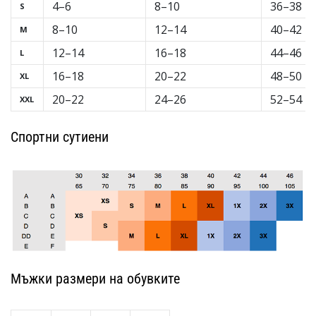
4–6
8–10
36–38
S
8–10
12–14
40–42
M
12–14
16–18
44–46
L
16–18
20–22
48–50
XL
20–22
24–26
52–54
XXL
Спортни сутиени
Мъжки размери на обувките