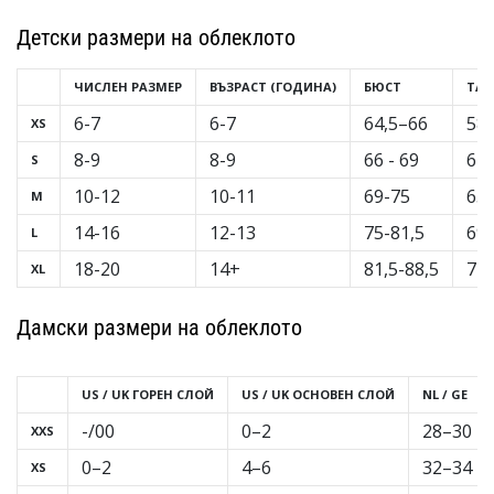
Детски размери на облеклото
ЧИСЛЕН РАЗМЕР
ВЪЗРАСТ (ГОДИНА)
БЮСТ
ТА
6-7
6-7
64,5–66
58,
XS
8-9
8-9
66 - 69
61,
S
10-12
10-11
69-75
65
M
14-16
12-13
75-81,5
69-
L
18-20
14+
81,5-88,5
72,
XL
Дамски размери на облеклото
US / UK ГОРЕН СЛОЙ
US / UK ОСНОВЕН СЛОЙ
NL / GE
-/00
0–2
28–30
XXS
0–2
4–6
32–34
XS