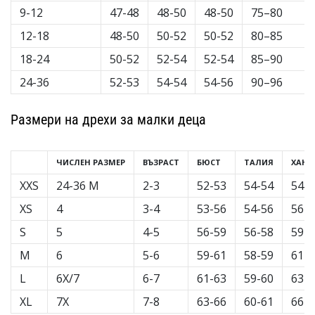
9-12
47-48
48-50
48-50
75–80
Покажи
12-18
48-50
50-52
50-52
80–85
всички
статии
18-24
50-52
52-54
52-54
85–90
24-36
52-53
54-54
54-56
90–96
Размери на дрехи за малки деца
ЧИСЛЕН РАЗМЕР
ВЪЗРАСТ
БЮСТ
ТАЛИЯ
ХАН
XXS
24-36 M
2-3
52-53
54-54
54-5
XS
4
3-4
53-56
54-56
56-5
S
5
4-5
56-59
56-58
59-6
M
6
5-6
59-61
58-59
61-6
L
6X/7
6-7
61-63
59-60
63-6
XL
7X
7-8
63-66
60-61
66-7