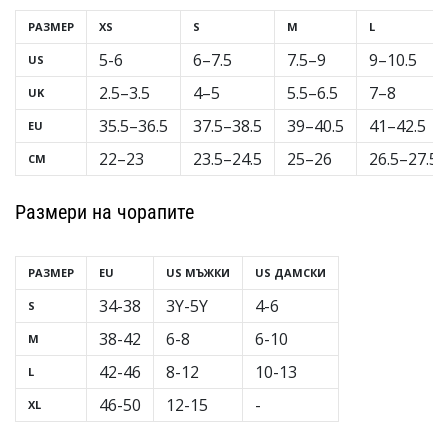
РАЗМЕР
XS
S
M
L
5-6
6–7.5
7.5–9
9–10.5
US
2.5–3.5
4–5
5.5–6.5
7–8
UK
35.5–36.5
37.5–38.5
39–40.5
41–42.5
EU
22–23
23.5–24.5
25–26
26.5–27.5
CM
Размери на чорапите
РАЗМЕР
EU
US МЪЖКИ
US ДАМСКИ
34-38
3Y-5Y
4-6
S
38-42
6-8
6-10
M
42-46
8-12
10-13
L
46-50
12-15
-
XL