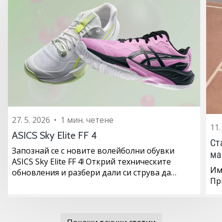
27. 5. 2026
•
1 мин. четене
11.
ASICS Sky Elite FF 4
Ст
Запознай се с новите волейболни обувки
ма
ASICS Sky Elite FF 4! Открий техническите
Им
обновления и разбери дали си струва да…
Пр