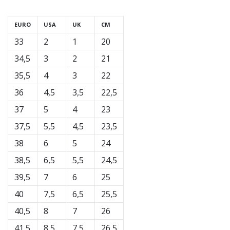
Покажи
EURO
USA
UK
CM
всички
33
2
1
20
статии
34,5
3
2
21
35,5
4
3
22
36
4,5
3,5
22,5
37
5
4
23
37,5
5,5
4,5
23,5
38
6
5
24
38,5
6,5
5,5
24,5
39,5
7
6
25
40
7,5
6,5
25,5
40,5
8
7
26
41,5
8,5
7,5
26,5