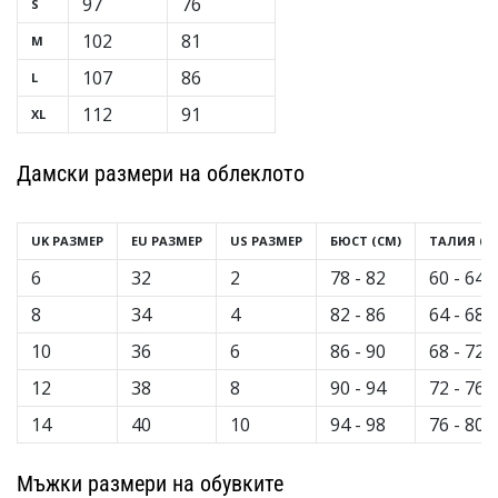
97
76
S
програма
WeplayVolleyball
102
81
M
Имате
107
86
L
ли
112
91
XL
собствен
уебсайт,
блог,
Дамски размери на облеклото
Facebook
страница
UK РАЗМЕР
EU РАЗМЕР
US РАЗМЕР
БЮСТ (CM)
ТАЛИЯ (C
или
дискусионен
6
32
2
78 - 82
60 - 64
форум?
8
34
4
82 - 86
64 - 68
Накарайте
ги
10
36
6
86 - 90
68 - 72
да
12
38
8
90 - 94
72 - 76
генерират
приходи.
14
40
10
94 - 98
76 - 80
…
Мъжки размери на обувките