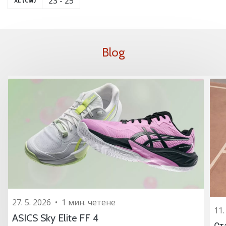
23 - 25
XL (CM)
Blog
27. 5. 2026
•
1 мин. четене
11.
ASICS Sky Elite FF 4
Ст