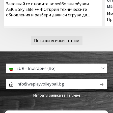
Запознай се с новите волейболни обувки
ма
ASICS Sky Elite FF 4! Открий техническите
Им
обновления и разбери дали си струва да…
Пр
Покажи всички статии
EUR - България (BG)
info@weplayvolleyball.bg
Изпрати заявка за теглене