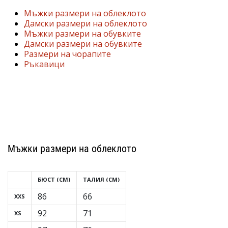
марка
Мъжки размери на облеклото
Дамски размери на облеклото
Имате
Мъжки размери на обувките
ли
Дамски размери на обувките
същата
Размери на чорапите
страст
Ръкавици
като
нас?
Присъединете
се
като
амбасадор
на
Мъжки размери на облеклото
марката.
БЮСТ (CM)
ТАЛИЯ (CM)
11. 8. 2022
•
86
66
XXS
1 мин. четене
92
71
XS
Партньорска