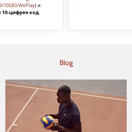
9/10583/WePlay
) и
я
10-цифрен код
.
Blog