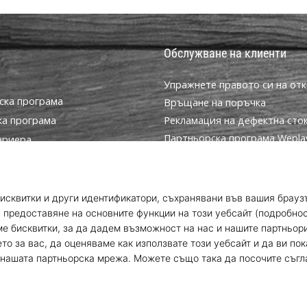
Обслужване на клиенти
Упражнете правото си на отк
ска програма
Връщане на поръчка
ка програма
Рекламация на дефектна сто
Партньорска програма WeplayV
ариера
Доставка и плащане
за бисквитки
Намерете правилния размер
условия
Контакт
Често задавани въпроси
Политика за поверителност
Програма за посланици
© 2010 – 2026
WePlayVolleyball.bg