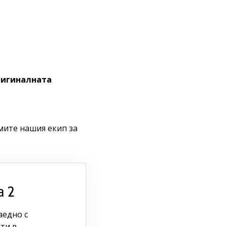
оригиналната
мите нашия екип за
а 2
аедно с
ти в