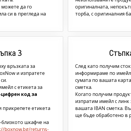
 можете да го
оригиналната, непокът
ла си в прегледа на
торба, с оригиналния б
ъпка 3
Стъпк
ху връзката за
След като получим сток
oxNow и изпратете
информираме по имейл
си.
сумата по вашата карта
мейл с етикета за
сметка.
-цифрен код за
Когато получим продук
изпратим имейл с линк
и прикрепете етикета
вашата IBAN сметка. В
ще бъде обработено в р
-близкото шкафче на
://boxnow.bg/returns-