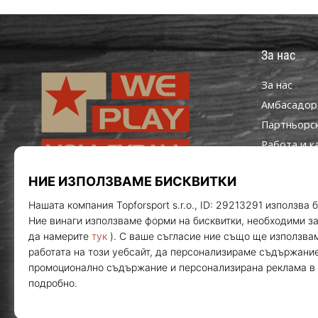
За нас
За нас
Aмбасадор
Партньорс
Работа и к
Настройки 
Правила и 
WePlayVolleyball.bg