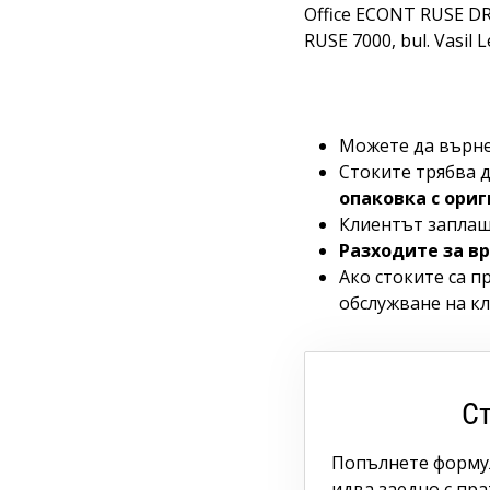
Office ECONT RUSE 
RUSE 7000, bul. Vasil L
Можете да върнет
Стоките трябва д
опаковка с ори
Клиентът заплаща
Разходите за в
Ако стоките са п
обслужване на кл
Ст
Попълнете формул
идва заедно с пра