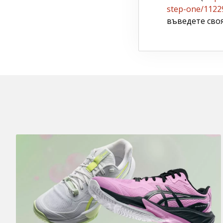
step-one/1122
въведете сво