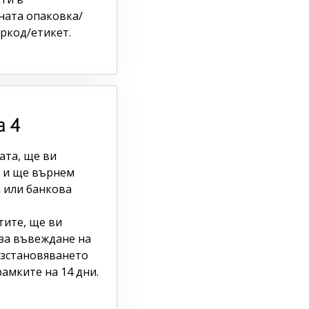
ната опаковка/
аркод/етикет.
а 4
ата, ще ви
 и ще върнем
 или банкова
тите, ще ви
 за въвеждане на
ъзстановяването
амките на 14 дни.