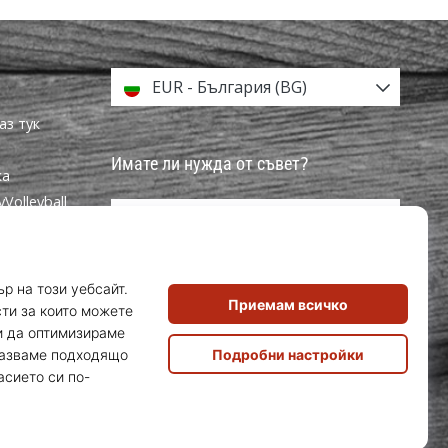
EUR - България (BG)
аз тук
Имате ли нужда от съвет?
ка
olleyball
info@weplayvolleyball.bg