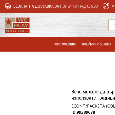
БЕЗПЛАТНА ДОСТАВКА ЗА
ПОРЪЧКИ НАД €75,00
М
WePlayVolleyball.bg
НОВА КОЛЕКЦИЯ
ВОЛЕЙБОЛНИ ОБУВКИ
Вече можете да вър
използвате традици
ECONT/PACKETA (COL
ID 99389678