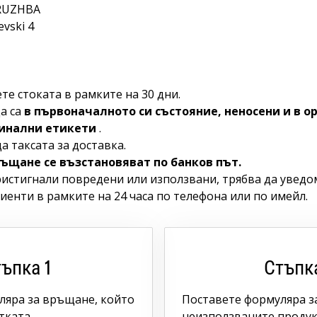
DRUZHBA
evski 4
е стоката в рамките на 30 дни.
а са
в първоначалното си състояние, неносени и в 
гинални етикети
.
 таксата за доставка.
ръщане се възстановяват по банков път.
ристигнали повредени или използвани, трябва да уведо
иенти в рамките на 24 часа по телефона или по имейл.
ъпка 1
Стъпк
яра за връщане, който
Поставете формуляра з
тката.
неизползваните продук