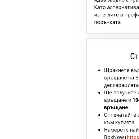
Като алтернатива
изтеглите в профи
поръчката.
Ст
Щракнете вър
връщане на B
декларацията 
Ще получите и
връщане и
10
връщане
.
Отпечатайте 
към кутията.
Намерете най
BoxNow (
https