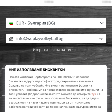
EUR - България (BG)
info@weplayvolleyball.bg
Изпрати заявка за теглене
За нас
Обслужване на клиенти