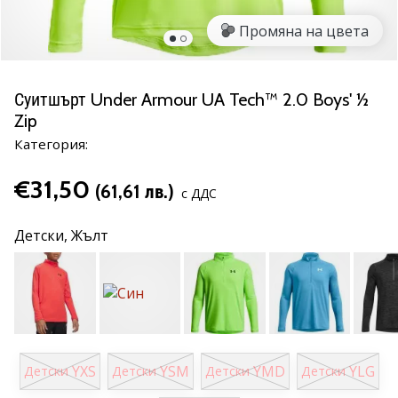
марка
Промяна на цвета
Имате
ли
същата
Суитшърт Under Armour UA Tech™ 2.0 Boys' ½
страст
Zip
като
нас?
Категория:
Присъединете
се
€31,50
(61,61 лв.)
с ДДС
като
амбасадор
Детски,
Жълт
на
марката.
11. 8. 2022
•
1 мин. четене
YXS
YSM
YMD
YLG
Детски
Детски
Детски
Детски
Партньорска