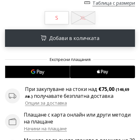
Таблица с размери
програма
WeplayVolleyball
S
XL
Имате
ли
собствен
Добави в количката
уебсайт,
блог,
Facebook
страница
или
дискусионен
форум?
При закупуване на стоки над
€75,00
Накарайте
(146,69
получавате безплатна доставка
ги
лв.)
Опции за доставка
да
генерират
Плащане с карта онлайн или други методи
приходи.
на плащане
…
Начини на плащане