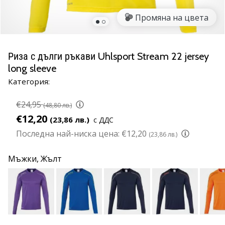
марка
Промяна на цвета
Имате
ли
същата
Риза с дълги ръкави Uhlsport Stream 22 jersey
страст
long sleeve
като
нас?
Категория:
Присъединете
се
€24,95
(48,80 лв.)
като
€12,20
(23,86 лв.)
с ДДС
амбасадор
Последна най-ниска цена:
€12,20
(23,86 лв.)
на
марката.
Мъжки,
Жълт
11. 8. 2022
•
1 мин. четене
Партньорска