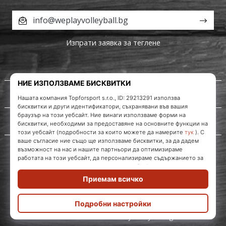
info@weplayvolleyball.bg
Изпрати заявка за теглене
За нас
Обслужване на клиенти
WePlayVolleyball.bg
© 2010 – 2026
WePlayVolleyball.bg