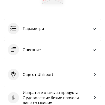
програма
WeplayVolleyball
Имате
ли
собствен
Параметри
уебсайт,
блог,
Facebook
страница
Описание
или
дискусионен
форум?
Накарайте
ги
Още от Uhlsport
Uhlsport
да
генерират
приходи.
Изпратете отзив за продукта
…
С удоволствие бихме прочели
Изпратете отзив за продукта
вашето мнение