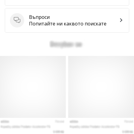
Покажи
Въпроси
всички
Въпроси
Попитайте ни каквото поискате
статии