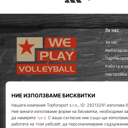
За нас
За нас
Aмбасадор
Партньорс
Работа и к
Настройки 
Правила и 
WePlayVolleyball.bg