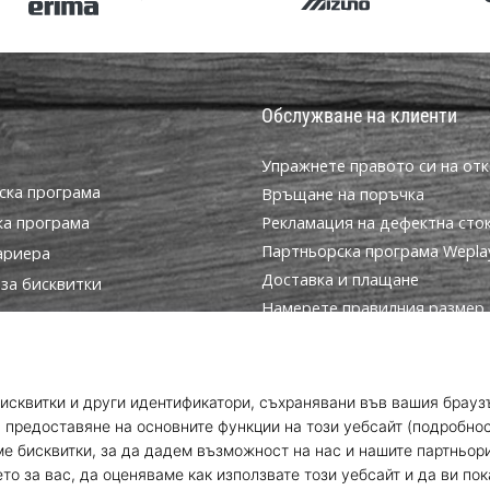
Обслужване на клиенти
Упражнете правото си на отк
ска програма
Връщане на поръчка
ка програма
Рекламация на дефектна сто
Партньорска програма WeplayV
ариера
Доставка и плащане
за бисквитки
Намерете правилния размер
условия
Контакт
Често задавани въпроси
Политика за поверителност
Програма за посланици