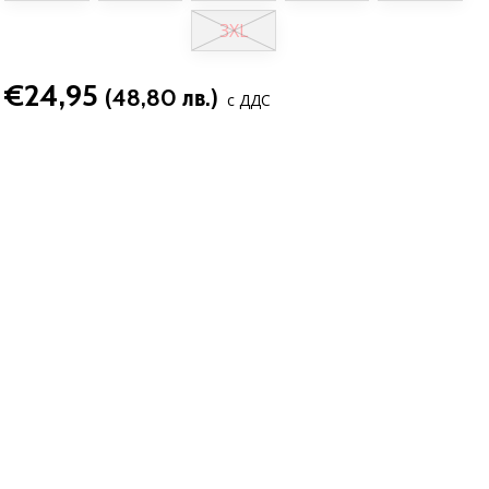
3XL
€24,95
(48,80 лв.)
с ДДС