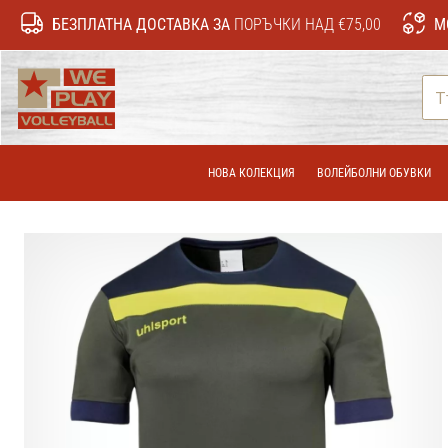
БЕЗПЛАТНА ДОСТАВКА ЗА
ПОРЪЧКИ НАД €75,00
М
WePlayVolleyball.bg
НОВА КОЛЕКЦИЯ
ВОЛЕЙБОЛНИ ОБУВКИ