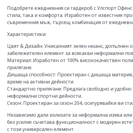
Подобрете ежедневния си гардероб с Улспорт Офенс 
стила, така и комфорта. Изработен от известния пр
съвременния мъж, търсещ комбинация от ежедневна
Характеристики:
Цвят & Дизайн:
Уникалният зелен нюанс, допълнен о
забележителен елемент за всякакви неформални по
Материал:
Изработен от 100% висококачествен поли
прилягане.
Дишаща способност:
Проектиран с дишаща материя, 
време на активни дейности.
Стандартно прилягане:
Предлага свободно и удобно 
неформални спортни дейности.
Сезон:
Проектиран за сезон 204, осигурявайки ви сти
Независимо дали излизате за неформална изява или 
без усилие съчетава функционалност с модерен есте
с този универсален елемент.