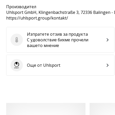
Производител
Uhlsport GmbH
, Klingenbachstraße 3, 72336 Balingen -
https://uhlsport.group/kontakt/
Изпратете отзив за продукта
С удоволствие бихме прочели
Изпратете отзив за продукта
вашето мнение
Още от Uhlsport
Uhlsport