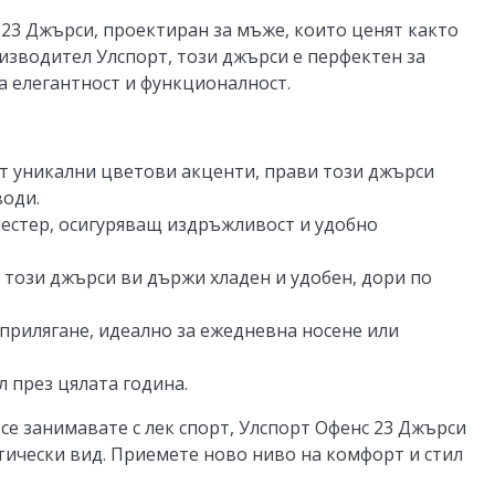
23 Джърси, проектиран за мъже, които ценят както
оизводител Улспорт, този джърси е перфектен за
 елегантност и функционалност.
т уникални цветови акценти, прави този джърси
води.
естер, осигуряващ издръжливост и удобно
този джърси ви държи хладен и удобен, дори по
прилягане, идеално за ежедневна носене или
л през цялата година.
се занимавате с лек спорт, Улспорт Офенс 23 Джърси
тически вид. Приемете ново ниво на комфорт и стил