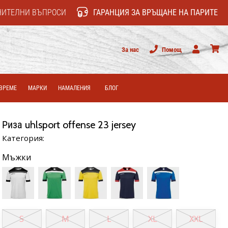
НИТЕЛНИ ВЪПРОСИ
ГАРАНЦИЯ ЗА ВРЪЩАНЕ НА ПАРИТЕ
За нас
Помощ
Потребител
колич
ВРЕМЕ
МАРКИ
НАМАЛЕНИЯ
БЛОГ
Риза uhlsport offense 23 jersey
Категория:
Мъжки
S
M
L
XL
XXL