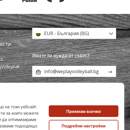
EUR - България (BG)
аз тук
Имате ли нужда от съвет?
ка
olleyball
info@weplayvolleyball.bg