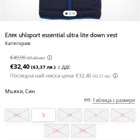
марка
Имате
ли
същата
Елек uhlsport essential ultra lite down vest
страст
Категория:
като
нас?
€49,90
Присъединете
(97,60 лв.)
се
€32,40
(63,37 лв.)
с ДДС
като
Последна най-ниска цена:
€32,40
(63,37 лв.)
амбасадор
на
Мъжки,
Син
марката.
Таблица с размери
11. 8. 2022
4XL
S
M
L
XL
•
1 мин. четене
2XL
3XL
Партньорска