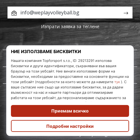
info@weplayvolleyball.bg
Изпрати заявка за теглене
За нас
Обслужване на клиенти
WePlayVolleyball.bg
© 2010 – 2026
WePlayVolleyball.bg