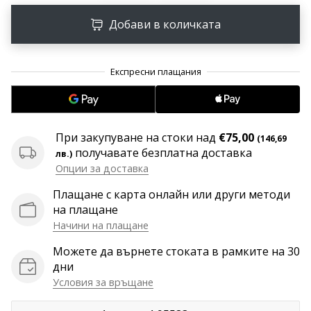
програма
WeplayVolleyball
Добави в количката
Имате
ли
собствен
уебсайт,
блог,
Facebook
При закупуване на стоки над
€75,00
страница
(146,69
получавате безплатна доставка
или
лв.)
дискусионен
Опции за доставка
форум?
Плащане с карта онлайн или други методи
Накарайте
на плащане
ги
Начини на плащане
да
генерират
Можете да върнете стоката в рамките на 30
приходи.
дни
…
Условия за връщане