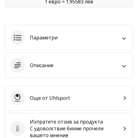
1 евро = 1.95583 лев
Покажи
всички
статии
Параметри
Описание
Още от Uhlsport
Uhlsport
Изпратете отзив за продукта
С удоволствие бихме прочели
Изпратете отзив за продукта
вашето мнение