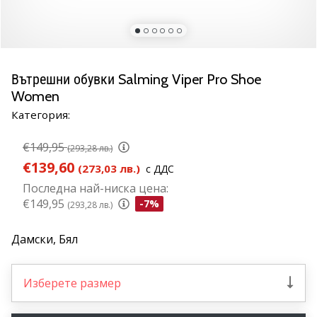
марка
Имате
ли
същата
Вътрешни обувки Salming Viper Pro Shoe
страст
Women
като
нас?
Категория:
Присъединете
се
€149,95
(293,28 лв.)
като
€139,60
(273,03 лв.)
с ДДС
амбасадор
Последна най-ниска цена:
на
€149,95
-7%
(293,28 лв.)
марката.
Дамски,
Бял
11. 8. 2022
•
Изберете размер
1 мин. четене
Партньорска