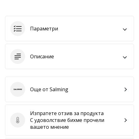
Покажи
всички
статии
Параметри
Описание
Още от Salming
Salming
Изпратете отзив за продукта
С удоволствие бихме прочели
Изпратете отзив за продукта
вашето мнение