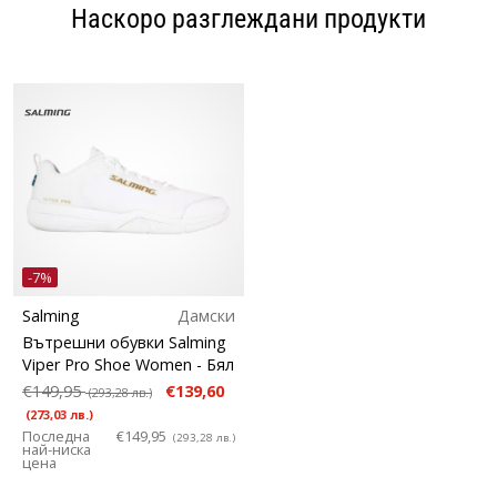
Наскоро разглеждани продукти
-7%
Salming
Дамски
Вътрешни обувки Salming
Viper Pro Shoe Women
- Бял
€149,95
€139,60
(293,28 лв.)
(273,03 лв.)
Последна
€149,95
(293,28 лв.)
най-ниска
цена