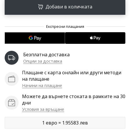
програма
Добави в количката
WeplayVolleyball
Имате
ли
собствен
уебсайт,
блог,
Facebook
Безплатна доставка
страница
Опции за доставка
или
дискусионен
Плащане с карта онлайн или други методи
форум?
на плащане
Накарайте
Начини на плащане
ги
да
Можете да върнете стоката в рамките на 30
генерират
дни
приходи.
Условия за връщане
…
1 евро = 1.95583 лев