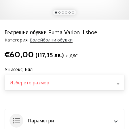
марка
Имате
ли
същата
Вътрешни обувки Puma Varion II shoe
страст
Категория:
Волейболни обувки
като
нас?
€60,00
Присъединете
(117,35 лв.)
с ДДС
се
като
Унисекс,
Бял
амбасадор
на
Изберете размер
марката.
11. 8. 2022
•
1 мин. четене
Параметри
Партньорска