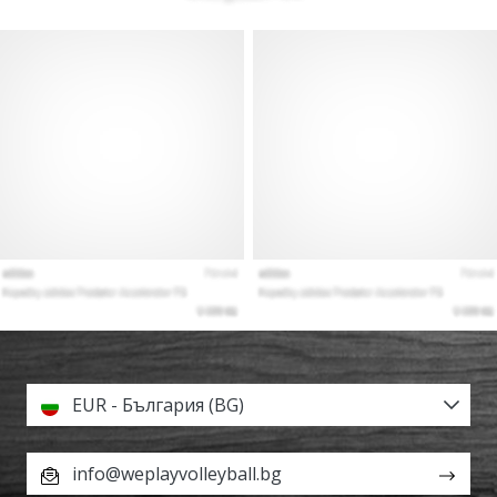
EUR - България (BG)
info@weplayvolleyball.bg