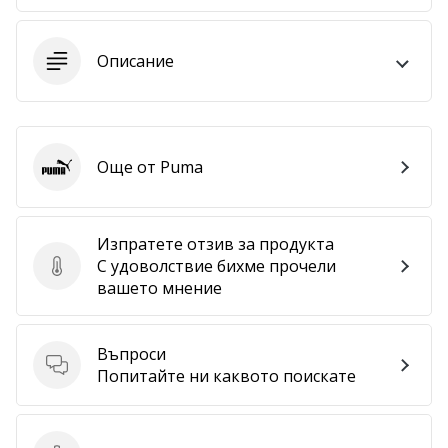
програма
WeplayVolleyball
Описание
Имате
ли
собствен
уебсайт,
блог,
Още от Puma
Puma
Facebook
страница
или
дискусионен
Изпратете отзив за продукта
форум?
С удоволствие бихме прочели
Изпратете отзив за продукта
Накарайте
вашето мнение
ги
да
генерират
Въпроси
Въпроси
приходи.
Попитайте ни каквото поискате
…