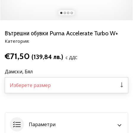
марка
Имате
ли
същата
Вътрешни обувки Puma Accelerate Turbo W+
страст
Категория:
като
нас?
€71,50
Присъединете
(139,84 лв.)
с ДДС
се
като
Дамски,
Бял
амбасадор
на
Изберете размер
марката.
11. 8. 2022
•
1 мин. четене
Параметри
Партньорска