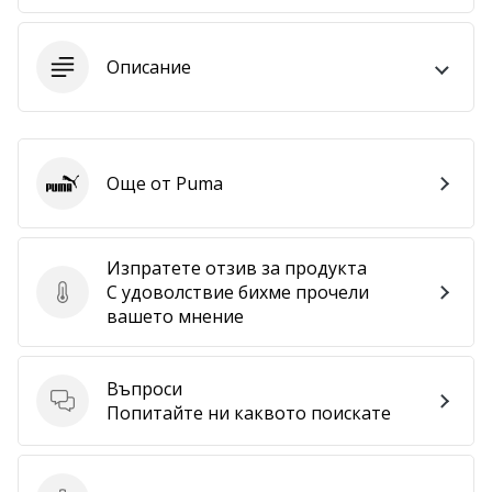
програма
WeplayVolleyball
Описание
Имате
ли
собствен
уебсайт,
блог,
Още от Puma
Puma
Facebook
страница
или
дискусионен
Изпратете отзив за продукта
форум?
С удоволствие бихме прочели
Изпратете отзив за продукта
Накарайте
вашето мнение
ги
да
генерират
Въпроси
Въпроси
приходи.
Попитайте ни каквото поискате
…