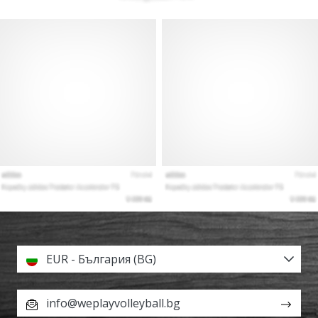
EUR - България (BG)
info@weplayvolleyball.bg