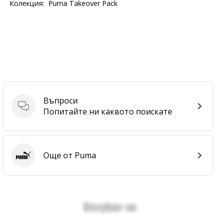
Колекция:
Puma Takeover Pack
Въпроси
Въпроси
Попитайте ни каквото поискате
Още от Puma
Puma