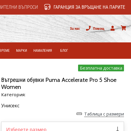
НИТЕЛНИ ВЪПРОСИ
ГАРАНЦИЯ ЗА ВРЪЩАНЕ НА ПАРИТЕ
За нас
Помощ
Потребител
колич
ВРЕМЕ
МАРКИ
НАМАЛЕНИЯ
БЛОГ
Безплатна доставка
Вътрешни обувки Puma Accelerate Pro 5 Shoe
Women
Категория:
Унисекс
Таблица с размери
Изберете размер