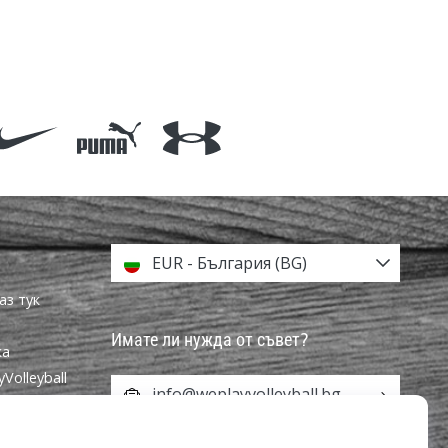
EUR - България (BG)
аз тук
Имате ли нужда от съвет?
ка
olleyball
info@weplayvolleyball.bg