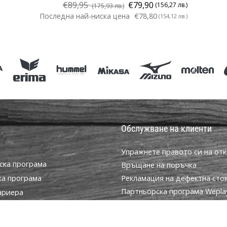
€89,95
€79,90
(156,27 лв.)
(175,93 лв.)
Последна най-ниска цена
€78,80
(154,12 лв.)
37 37½ 38½ 39 40 40½ 41 42 42½
Обслужване на клиенти
Упражнете правото си на отк
ска програма
Връщане на поръчка
ка програма
Рекламация на дефектна сто
Партньорска програма WeplayV
ариера
Доставка и плащане
за бисквитки
Намерете правилния размер
условия