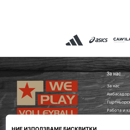
За нас
За нас
Aмбасадор
Партньорс
Работа и к
Настройки 
Правила и 
WePlayVolleyball.bg