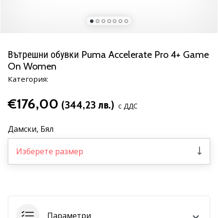
марка
Имате
ли
същата
Вътрешни обувки Puma Accelerate Pro 4+ Game
страст
On Women
като
нас?
Категория:
Присъединете
се
€176,00
(344,23 лв.)
с ДДС
като
амбасадор
Дамски,
Бял
на
марката.
Изберете размер
11. 8. 2022
•
1 мин. четене
Партньорска
Параметри