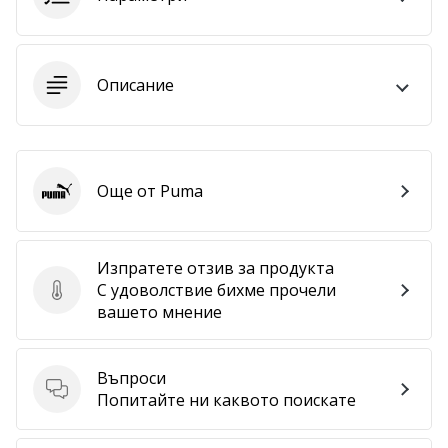
програма
WeplayVolleyball
Имате
Описание
ли
собствен
уебсайт,
блог,
Facebook
Още от Puma
страница
Puma
или
дискусионен
форум?
Изпратете отзив за продукта
Накарайте
С удоволствие бихме прочели
Изпратете отзив за продукта
ги
вашето мнение
да
генерират
приходи.
Въпроси
…
Въпроси
Попитайте ни каквото поискате